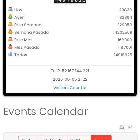
Hoy
29838
Ayer
32364
Esta Semana
129958
Semana Pasada
14202569
Este Mes
168908
Mes Pasado
1187001
Todos
14918625
Tu IP: 52.167.144.221
2026-08-05 21:22
Visitors Counter
Events Calendar