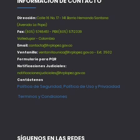
INFORMACIÓN DE CONTACTO
Dirección:
Calle 16 No. 17 - 141 Barrio Hernando Santana
(Avenida La Popa)
Fax:
(605) 5748451 - PBX:(605) 5712339
Valledupar - Colombia
Email:
contacto@hrplopez.gov.co
Ventanilla:
ventanillaunica@hrplopez.gov.co - Ext. 3502
Formulario para PQR
Notificaciones Judiciales:
notificacionesjudiciales@hrplopez.gov.co
Contáctenos
Política de Seguridad, Política de Uso y Privacidad
Terminos y Condiciones
SÍGUENOS EN LAS REDES