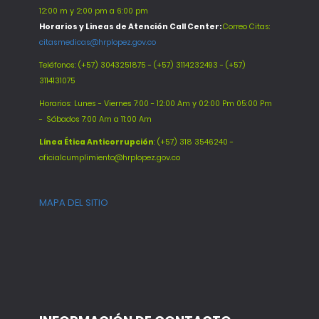
12:00 m y 2:00 pm a 6:00 pm
Horarios y Lineas de Atención Call Center:
Correo Citas:
citasmedicas@hrplopez.gov.co
Teléfonos:
(+57) 3043251875 - (+57) 3114232493 - (+57)
3114131075
Horarios: Lunes - Viernes 7:00 - 12:00 Am y 02:00 Pm 05:00 Pm
-
Sábados 7:00 Am a 11:00 Am
Línea Ética Anticorrupción
: (+57) 318 3546240 -
oficialcumplimiento@hrplopez.gov.co
MAPA DEL SITIO