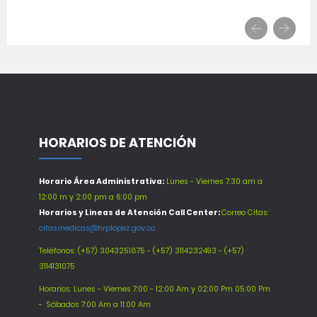
HORARIOS DE ATENCIÓN
Horario Área Administrativa:
Lunes - Viernes 7:30 am a
12:00 m y 2:00 pm a 6:00 pm
Horarios y Lineas de Atención Call Center:
Correo Citas:
citasmedicas@hrplopez.gov.co
Teléfonos:
(+57) 3043251875 - (+57) 3114232493 - (+57)
3114131075
Horarios: Lunes - Viernes 7:00 - 12:00 Am y 02:00 Pm 05:00 Pm
-
Sábados 7:00 Am a 11:00 Am