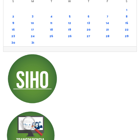
S
M
T
W
T
F
S
1
2
3
4
5
6
7
8
9
10
11
12
13
14
15
16
17
18
19
20
21
22
23
24
25
26
27
28
29
30
31