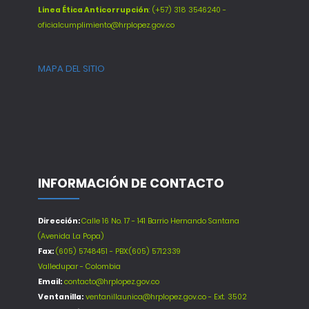
Línea Ética Anticorrupción
: (+57) 318 3546240 -
oficialcumplimiento@hrplopez.gov.co
MAPA DEL SITIO
INFORMACIÓN DE CONTACTO
Dirección:
Calle 16 No. 17 - 141 Barrio Hernando Santana
(Avenida La Popa)
Fax:
(605) 5748451 - PBX:(605) 5712339
Valledupar - Colombia
Email:
contacto@hrplopez.gov.co
Ventanilla:
ventanillaunica@hrplopez.gov.co - Ext. 3502