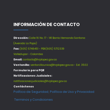
INFORMACIÓN DE CONTACTO
Dirección:
Calle 16 No. 17 - 141 Barrio Hernando Santana
(Avenida La Popa)
Fax:
(605) 5748451 - PBX:(605) 5712339
Valledupar - Colombia
Email:
contacto@hrplopez.gov.co
Ventanilla:
ventanillaunica@hrplopez.gov.co - Ext. 3502
Formulario para PQR
Notificaciones Judiciales:
notificacionesjudiciales@hrplopez.gov.co
Contáctenos
Política de Seguridad, Política de Uso y Privacidad
Terminos y Condiciones