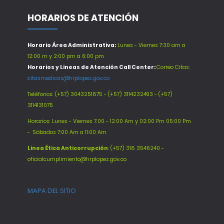
HORARIOS DE ATENCIÓN
Horario Área Administrativa:
Lunes - Viernes 7:30 am a
12:00 m y 2:00 pm a 6:00 pm
Horarios y Lineas de Atención Call Center:
Correo Citas:
citasmedicas@hrplopez.gov.co
Teléfonos:
(+57) 3043251875 - (+57) 3114232493 - (+57)
3114131075
Horarios: Lunes - Viernes 7:00 - 12:00 Am y 02:00 Pm 05:00 Pm
-
Sábados 7:00 Am a 11:00 Am
Línea Ética Anticorrupción
: (+57) 318 3546240 -
oficialcumplimiento@hrplopez.gov.co
MAPA DEL SITIO