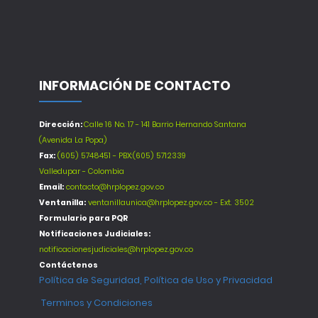
INFORMACIÓN DE CONTACTO
Dirección:
Calle 16 No. 17 - 141 Barrio Hernando Santana
(Avenida La Popa)
Fax:
(605) 5748451 - PBX:(605) 5712339
Valledupar - Colombia
Email:
contacto@hrplopez.gov.co
Ventanilla:
ventanillaunica@hrplopez.gov.co - Ext. 3502
Formulario para PQR
Notificaciones Judiciales:
notificacionesjudiciales@hrplopez.gov.co
Contáctenos
Política de Seguridad, Política de Uso y Privacidad
Terminos y Condiciones