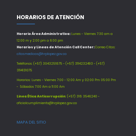
HORARIOS DE ATENCIÓN
Horario Área Administrativa:
Lunes - Viernes 7:30 am a
12:00 m y 2:00 pm a 6:00 pm
Horarios y Lineas de Atención Call Center:
Correo Citas:
citasmedicas@hrplopez.gov.co
Teléfonos:
(+57) 3043251875 - (+57) 3114232493 - (+57)
3114131075
Horarios: Lunes - Viernes 7:00 - 12:00 Am y 02:00 Pm 05:00 Pm
-
Sábados 7:00 Am a 11:00 Am
Línea Ética Anticorrupción
: (+57) 318 3546240 -
oficialcumplimiento@hrplopez.gov.co
MAPA DEL SITIO