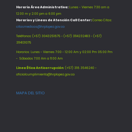
Horario Área Administrativa:
Lunes - Viernes 7:30 am a
12:00 m y 2:00 pm a 6:00 pm
Horarios y Lineas de Atención Call Center:
Correo Citas:
citasmedicas@hrplopez.gov.co
Teléfonos:
(+57) 3043251875 - (+57) 3114232493 - (+57)
3114131075
Horarios: Lunes - Viernes 7:00 - 12:00 Am y 02:00 Pm 05:00 Pm
-
Sábados 7:00 Am a 11:00 Am
Línea Ética Anticorrupción
: (+57) 318 3546240 -
oficialcumplimiento@hrplopez.gov.co
MAPA DEL SITIO