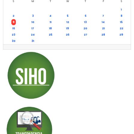
S
M
T
W
T
F
S
1
2
3
4
5
6
7
8
9
10
11
12
13
14
15
16
17
18
19
20
21
22
23
24
25
26
27
28
29
30
31