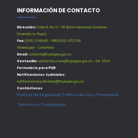
INFORMACIÓN DE CONTACTO
Dirección:
Calle 16 No. 17 - 141 Barrio Hernando Santana
(Avenida La Popa)
Fax:
(605) 5748451 - PBX:(605) 5712339
Valledupar - Colombia
Email:
contacto@hrplopez.gov.co
Ventanilla:
ventanillaunica@hrplopez.gov.co - Ext. 3502
Formulario para PQR
Notificaciones Judiciales:
notificacionesjudiciales@hrplopez.gov.co
Contáctenos
Política de Seguridad, Política de Uso y Privacidad
Terminos y Condiciones