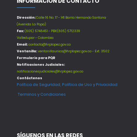
INFORMACIÓN DE CONTACTO
Dirección:
Calle 16 No. 17 - 141 Barrio Hernando Santana
(Avenida La Popa)
Fax:
(605) 5748451 - PBX:(605) 5712339
Valledupar - Colombia
Email:
contacto@hrplopez.gov.co
Ventanilla:
ventanillaunica@hrplopez.gov.co - Ext. 3502
Formulario para PQR
Notificaciones Judiciales:
notificacionesjudiciales@hrplopez.gov.co
Contáctenos
Política de Seguridad, Política de Uso y Privacidad
Terminos y Condiciones
SÍGUENOS EN LAS REDES