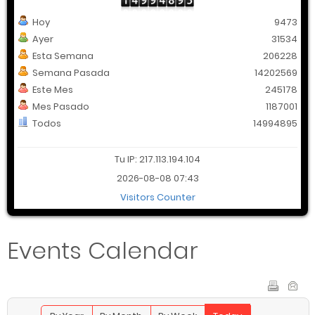
Hoy
9473
Ayer
31534
Esta Semana
206228
Semana Pasada
14202569
Este Mes
245178
Mes Pasado
1187001
Todos
14994895
Tu IP: 217.113.194.104
2026-08-08 07:43
Visitors Counter
Events Calendar