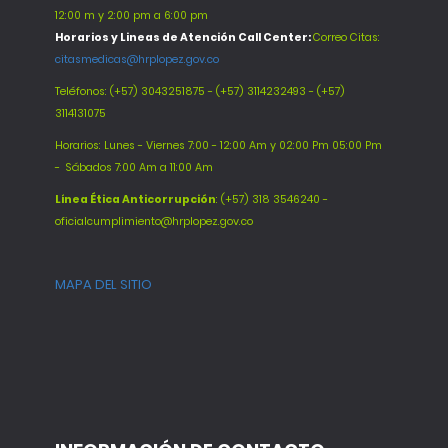
12:00 m y 2:00 pm a 6:00 pm
Horarios y Lineas de Atención Call Center:
Correo Citas:
citasmedicas@hrplopez.gov.co
Teléfonos:
(+57) 3043251875 - (+57) 3114232493 - (+57)
3114131075
Horarios: Lunes - Viernes 7:00 - 12:00 Am y 02:00 Pm 05:00 Pm
-
Sábados 7:00 Am a 11:00 Am
Línea Ética Anticorrupción
: (+57) 318 3546240 -
oficialcumplimiento@hrplopez.gov.co
MAPA DEL SITIO