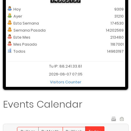
Hoy
9309
Ayer
31210
Esta Semana
174530
Semana Pasada
14202569
Este Mes
213480
Mes Pasado
1187001
Todos
14963197
Tu IP: 88.241.33.81
2026-08-07 07:05
Visitors Counter
Events Calendar