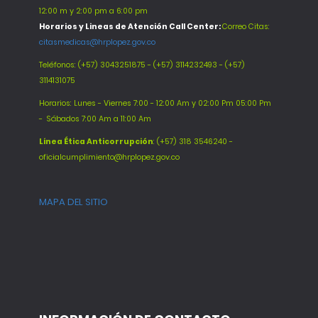
12:00 m y 2:00 pm a 6:00 pm
Horarios y Lineas de Atención Call Center:
Correo Citas:
citasmedicas@hrplopez.gov.co
Teléfonos:
(+57) 3043251875 - (+57) 3114232493 - (+57)
3114131075
Horarios: Lunes - Viernes 7:00 - 12:00 Am y 02:00 Pm 05:00 Pm
-
Sábados 7:00 Am a 11:00 Am
Línea Ética Anticorrupción
: (+57) 318 3546240 -
oficialcumplimiento@hrplopez.gov.co
MAPA DEL SITIO