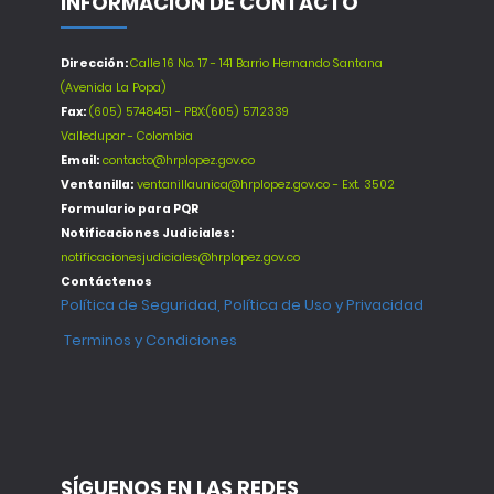
INFORMACIÓN DE CONTACTO
Dirección:
Calle 16 No. 17 - 141 Barrio Hernando Santana
(Avenida La Popa)
Fax:
(605) 5748451 - PBX:(605) 5712339
Valledupar - Colombia
Email:
contacto@hrplopez.gov.co
Ventanilla:
ventanillaunica@hrplopez.gov.co - Ext. 3502
Formulario para PQR
Notificaciones Judiciales:
notificacionesjudiciales@hrplopez.gov.co
Contáctenos
Política de Seguridad, Política de Uso y Privacidad
Terminos y Condiciones
SÍGUENOS EN LAS REDES