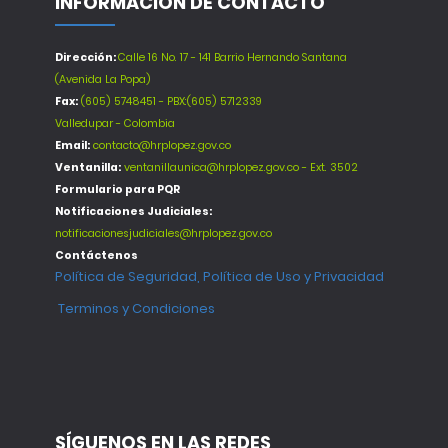
INFORMACIÓN DE CONTACTO
Dirección:
Calle 16 No. 17 - 141 Barrio Hernando Santana
(Avenida La Popa)
Fax:
(605) 5748451 - PBX:(605) 5712339
Valledupar - Colombia
Email:
contacto@hrplopez.gov.co
Ventanilla:
ventanillaunica@hrplopez.gov.co - Ext. 3502
Formulario para PQR
Notificaciones Judiciales:
notificacionesjudiciales@hrplopez.gov.co
Contáctenos
Política de Seguridad, Política de Uso y Privacidad
Terminos y Condiciones
SÍGUENOS EN LAS REDES