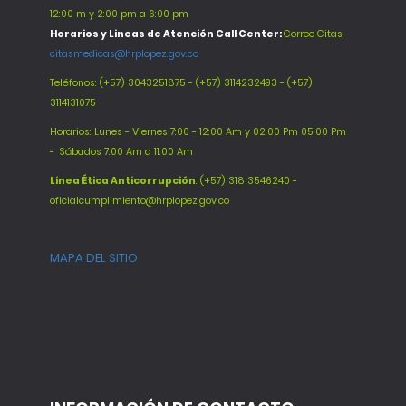
12:00 m y 2:00 pm a 6:00 pm
Horarios y Lineas de Atención Call Center:
Correo Citas:
citasmedicas@hrplopez.gov.co
Teléfonos:
(+57) 3043251875 - (+57) 3114232493 - (+57)
3114131075
Horarios: Lunes - Viernes 7:00 - 12:00 Am y 02:00 Pm 05:00 Pm
-
Sábados 7:00 Am a 11:00 Am
Línea Ética Anticorrupción
: (+57) 318 3546240 -
oficialcumplimiento@hrplopez.gov.co
MAPA DEL SITIO