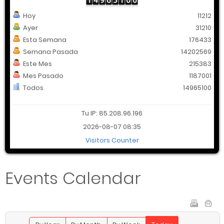
Hoy
11212
Ayer
31210
Esta Semana
176433
Semana Pasada
14202569
Este Mes
215383
Mes Pasado
1187001
Todos
14965100
Tu IP: 85.208.96.196
2026-08-07 08:35
Visitors Counter
Events Calendar