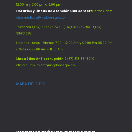
12:00 m y 2:00 pm a 6:00 pm
Horarios y Lineas de Atención Call Center:
Correo Citas:
citasmedicas@hrplopez.gov.co
Teléfonos:
(+57) 3043251875 - (+57) 3114232493 - (+57)
3114131075
Horarios: Lunes - Viernes 7:00 - 12:00 Am y 02:00 Pm 05:00 Pm
-
Sábados 7:00 Am a 11:00 Am
Línea Ética Anticorrupción
: (+57) 318 3546240 -
oficialcumplimiento@hrplopez.gov.co
MAPA DEL SITIO