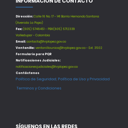
INFORMACIÓN DE CONTACTO
Dirección:
Calle 16 No. 17 - 141 Barrio Hernando Santana
(Avenida La Popa)
Fax:
(605) 5748451 - PBX:(605) 5712339
Valledupar - Colombia
Email:
contacto@hrplopez.gov.co
Ventanilla:
ventanillaunica@hrplopez.gov.co - Ext. 3502
Formulario para PQR
Notificaciones Judiciales:
notificacionesjudiciales@hrplopez.gov.co
Contáctenos
Política de Seguridad, Política de Uso y Privacidad
Terminos y Condiciones
SÍGUENOS EN LAS REDES