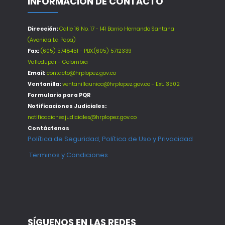
INFORMACIÓN DE CONTACTO
Dirección:
Calle 16 No. 17 - 141 Barrio Hernando Santana
(Avenida La Popa)
Fax:
(605) 5748451 - PBX:(605) 5712339
Valledupar - Colombia
Email:
contacto@hrplopez.gov.co
Ventanilla:
ventanillaunica@hrplopez.gov.co - Ext. 3502
Formulario para PQR
Notificaciones Judiciales:
notificacionesjudiciales@hrplopez.gov.co
Contáctenos
Política de Seguridad, Política de Uso y Privacidad
Terminos y Condiciones
SÍGUENOS EN LAS REDES