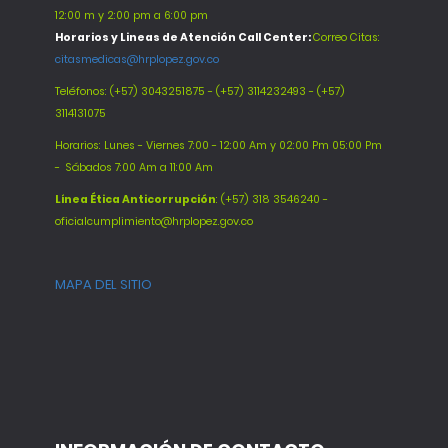
12:00 m y 2:00 pm a 6:00 pm
Horarios y Lineas de Atención Call Center:
Correo Citas:
citasmedicas@hrplopez.gov.co
Teléfonos:
(+57) 3043251875 - (+57) 3114232493 - (+57)
3114131075
Horarios: Lunes - Viernes 7:00 - 12:00 Am y 02:00 Pm 05:00 Pm
-
Sábados 7:00 Am a 11:00 Am
Línea Ética Anticorrupción
: (+57) 318 3546240 -
oficialcumplimiento@hrplopez.gov.co
MAPA DEL SITIO