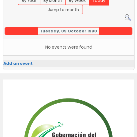
By Year
By Month
By Week
Today
Jump to month
Tuesday, 09 October 1990
No events were found
Add an event