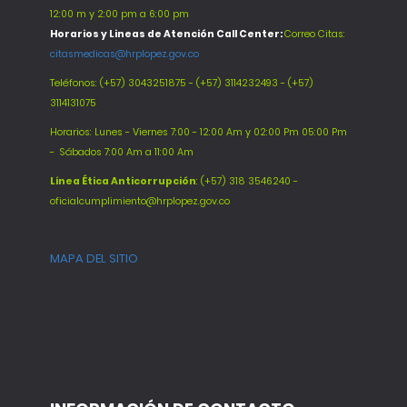
12:00 m y 2:00 pm a 6:00 pm
Horarios y Lineas de Atención Call Center:
Correo Citas:
citasmedicas@hrplopez.gov.co
Teléfonos:
(+57) 3043251875 - (+57) 3114232493 - (+57)
3114131075
Horarios: Lunes - Viernes 7:00 - 12:00 Am y 02:00 Pm 05:00 Pm
-
Sábados 7:00 Am a 11:00 Am
Línea Ética Anticorrupción
: (+57) 318 3546240 -
oficialcumplimiento@hrplopez.gov.co
MAPA DEL SITIO