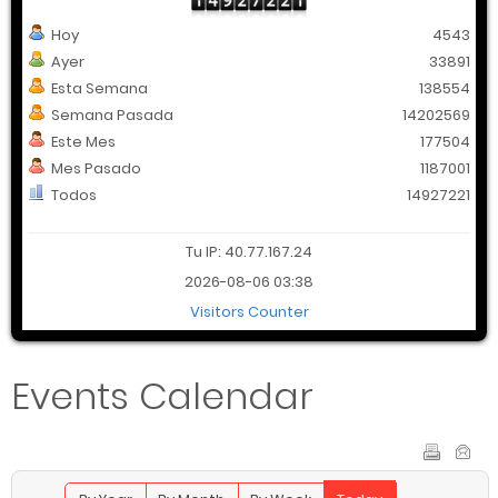
Hoy
4543
Ayer
33891
Esta Semana
138554
Semana Pasada
14202569
Este Mes
177504
Mes Pasado
1187001
Todos
14927221
Tu IP: 40.77.167.24
2026-08-06 03:38
Visitors Counter
Events Calendar