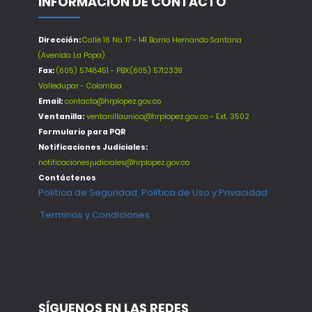
INFORMACIÓN DE CONTACTO
Dirección:
Calle 16 No. 17 - 141 Barrio Hernando Santana
(Avenida La Popa)
Fax:
(605) 5748451 - PBX:(605) 5712339
Valledupar - Colombia
Email:
contacto@hrplopez.gov.co
Ventanilla:
ventanillaunica@hrplopez.gov.co - Ext. 3502
Formulario para PQR
Notificaciones Judiciales:
notificacionesjudiciales@hrplopez.gov.co
Contáctenos
Política de Seguridad, Política de Uso y Privacidad
Terminos y Condiciones
SÍGUENOS EN LAS REDES