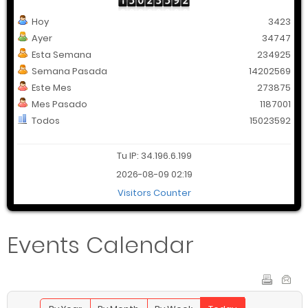
Hoy
3423
Ayer
34747
Esta Semana
234925
Semana Pasada
14202569
Este Mes
273875
Mes Pasado
1187001
Todos
15023592
Tu IP: 34.196.6.199
2026-08-09 02:19
Visitors Counter
Events Calendar