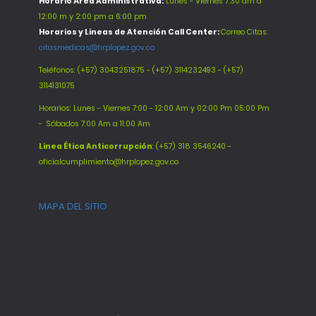
Horario Área Administrativa:
Lunes - Viernes 7:30 am a
12:00 m y 2:00 pm a 6:00 pm
Horarios y Lineas de Atención Call Center:
Correo Citas:
citasmedicas@hrplopez.gov.co
Teléfonos:
(+57) 3043251875 - (+57) 3114232493 - (+57)
3114131075
Horarios: Lunes - Viernes 7:00 - 12:00 Am y 02:00 Pm 05:00 Pm
-
Sábados 7:00 Am a 11:00 Am
Línea Ética Anticorrupción
: (+57) 318 3546240 -
oficialcumplimiento@hrplopez.gov.co
MAPA DEL SITIO