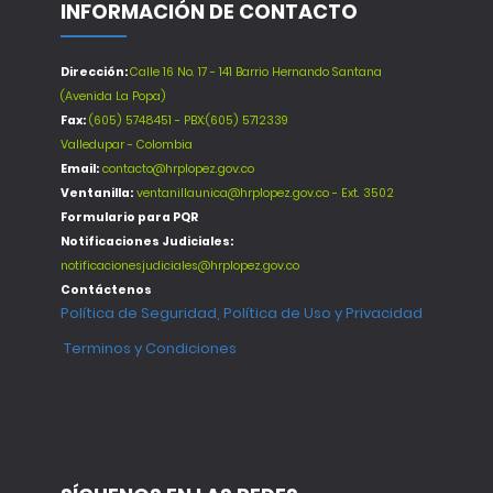
INFORMACIÓN DE CONTACTO
Dirección:
Calle 16 No. 17 - 141 Barrio Hernando Santana
(Avenida La Popa)
Fax:
(605) 5748451 - PBX:(605) 5712339
Valledupar - Colombia
Email:
contacto@hrplopez.gov.co
Ventanilla:
ventanillaunica@hrplopez.gov.co - Ext. 3502
Formulario para PQR
Notificaciones Judiciales:
notificacionesjudiciales@hrplopez.gov.co
Contáctenos
Política de Seguridad, Política de Uso y Privacidad
Terminos y Condiciones