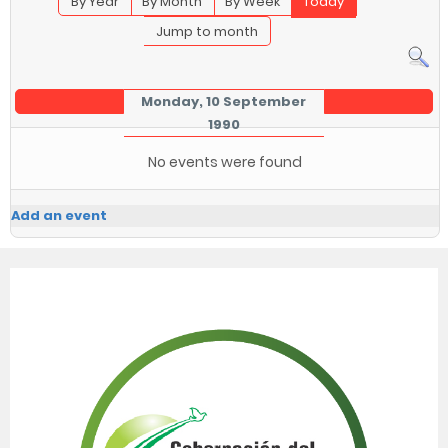
By Year
By Month
By Week
Today
Jump to month
Monday, 10 September
1990
No events were found
Add an event