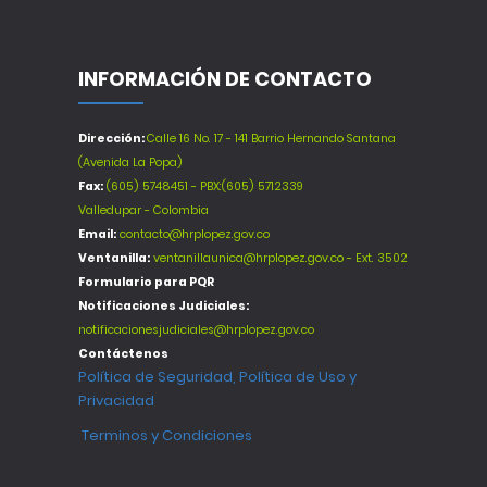
INFORMACIÓN DE CONTACTO
Dirección:
Calle 16 No. 17 - 141 Barrio Hernando Santana
(Avenida La Popa)
Fax:
(605) 5748451 - PBX:(605) 5712339
Valledupar - Colombia
Email:
contacto@hrplopez.gov.co
Ventanilla:
ventanillaunica@hrplopez.gov.co - Ext. 3502
Formulario para PQR
Notificaciones Judiciales:
notificacionesjudiciales@hrplopez.gov.co
Contáctenos
Política de Seguridad, Política de Uso y
Privacidad
Terminos y Condiciones