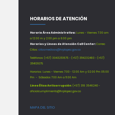
HORARIOS DE ATENCIÓN
Horario Área Administrativa:
Lunes - Viernes 7:30 am
a 12:00 m y 2:00 pm a 6:00 pm
Horarios y Lineas de Atención Call Center:
Correo
Citas:
citasmedicas@hrplopez.gov.co
Teléfonos:
(+57) 3043251875 - (+57) 3114232493 - (+57)
3114131075
Horarios: Lunes - Viernes 7:00 - 12:00 Am y 02:00 Pm 05:00
Pm -
Sábados 7:00 Am a 11:00 Am
Línea Ética Anticorrupción
: (+57) 318 3546240 -
oficialcumplimiento@hrplopez.gov.co
MAPA DEL SITIO