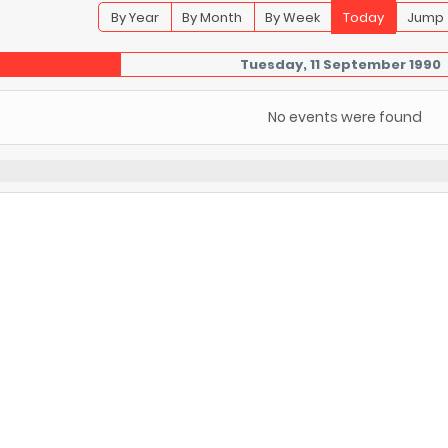
By Year
By Month
By Week
Today
Jump 
Tuesday, 11 September 1990
No events were found