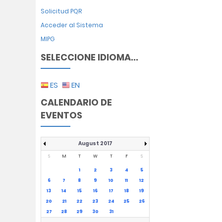
Solicitud PQR
Acceder al Sistema
MIPG
SELECCIONE IDIOMA...
ES
EN
CALENDARIO DE
EVENTOS
August 2017
S
M
T
W
T
F
S
1
2
3
4
5
6
7
8
9
10
11
12
13
14
15
16
17
18
19
20
21
22
23
24
25
26
27
28
29
30
31