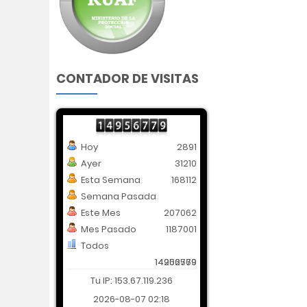
CONTADOR DE VISITAS
Hoy
2891
Ayer
31210
Esta Semana
168112
Semana Pasada
Este Mes
207062
Mes Pasado
1187001
Todos
14202569
14956779
Tu IP: 153.67.119.236
2026-08-07 02:18