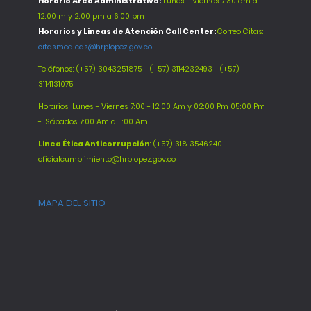
Horario Área Administrativa:
Lunes - Viernes 7:30 am a
12:00 m y 2:00 pm a 6:00 pm
Horarios y Lineas de Atención Call Center:
Correo Citas:
citasmedicas@hrplopez.gov.co
Teléfonos:
(+57) 3043251875 - (+57) 3114232493 - (+57)
3114131075
Horarios: Lunes - Viernes 7:00 - 12:00 Am y 02:00 Pm 05:00 Pm
-
Sábados 7:00 Am a 11:00 Am
Línea Ética Anticorrupción
: (+57) 318 3546240 -
oficialcumplimiento@hrplopez.gov.co
MAPA DEL SITIO