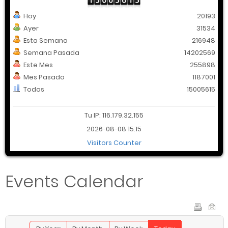
Hoy
20193
Ayer
31534
Esta Semana
216948
Semana Pasada
14202569
Este Mes
255898
Mes Pasado
1187001
Todos
15005615
Tu IP: 116.179.32.155
2026-08-08 15:15
Visitors Counter
Events Calendar