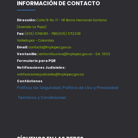
INFORMACIÓN DE CONTACTO
Dirección:
Calle 16 No. 17 - 141 Barrio Hernando Santana
(Avenida La Popa)
Fax:
(605) 5748451 - PBX:(605) 5712339
Valledupar - Colombia
Email:
contacto@hrplopez.gov.co
Ventanilla:
ventanillaunica@hrplopez.gov.co - Ext. 3502
Formulario para PQR
Notificaciones Judiciales:
notificacionesjudiciales@hrplopez.gov.co
Contáctenos
Política de Seguridad, Política de Uso y Privacidad
Terminos y Condiciones