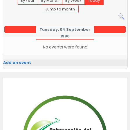
By Year
By Month
By Week
Today
Jump to month
Tuesday, 04 September
1990
No events were found
Add an event