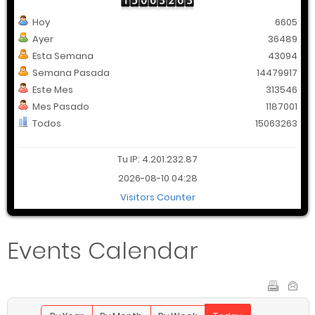
Hoy
6605
Ayer
36489
Esta Semana
43094
Semana Pasada
14479917
Este Mes
313546
Mes Pasado
1187001
Todos
15063263
Tu IP: 4.201.232.87
2026-08-10 04:28
Visitors Counter
Events Calendar