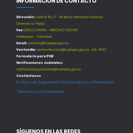
INFORMACIÓN DE CONTACTO
Dirección:
Calle 16 No. 17 - 141 Barrio Hernando Santana
(Avenida La Popa)
Fax:
(605) 5748451 - PBX:(605) 5712339
Valledupar - Colombia
Email:
contacto@hrplopez.gov.co
Ventanilla:
ventanillaunica@hrplopez.gov.co - Ext. 3502
Formulario para PQR
Notificaciones Judiciales:
notificacionesjudiciales@hrplopez.gov.co
Contáctenos
Política de Seguridad, Política de Uso y Privacidad
Terminos y Condiciones
SÍGUENOS EN LAS REDES