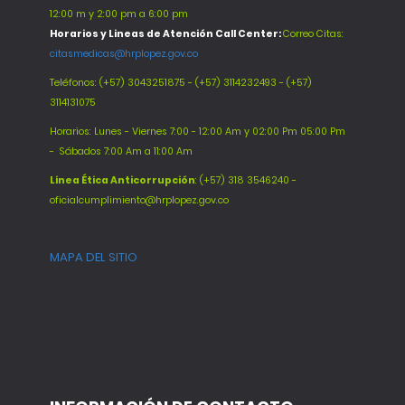
12:00 m y 2:00 pm a 6:00 pm
Horarios y Lineas de Atención Call Center:
Correo Citas:
citasmedicas@hrplopez.gov.co
Teléfonos:
(+57) 3043251875 - (+57) 3114232493 - (+57)
3114131075
Horarios: Lunes - Viernes 7:00 - 12:00 Am y 02:00 Pm 05:00 Pm
-
Sábados 7:00 Am a 11:00 Am
Línea Ética Anticorrupción
: (+57) 318 3546240 -
oficialcumplimiento@hrplopez.gov.co
MAPA DEL SITIO