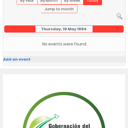
By Year
By Month
By Week
Today
Jump to month
Thursday, 19 May 1994
No events were found
Add an event