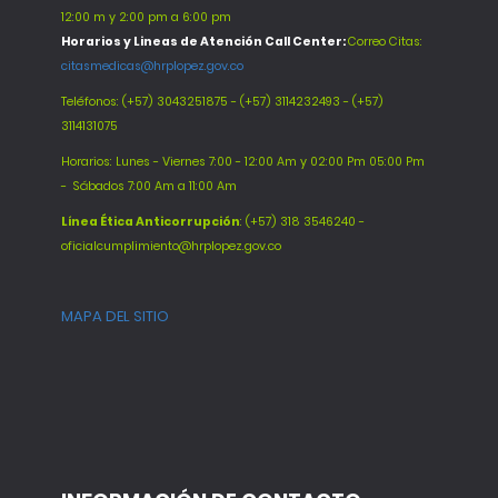
12:00 m y 2:00 pm a 6:00 pm
Horarios y Lineas de Atención Call Center:
Correo Citas:
citasmedicas@hrplopez.gov.co
Teléfonos:
(+57) 3043251875 - (+57) 3114232493 - (+57)
3114131075
Horarios: Lunes - Viernes 7:00 - 12:00 Am y 02:00 Pm 05:00 Pm
-
Sábados 7:00 Am a 11:00 Am
Línea Ética Anticorrupción
: (+57) 318 3546240 -
oficialcumplimiento@hrplopez.gov.co
MAPA DEL SITIO