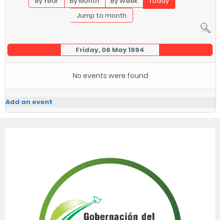
By Year
By Month
By Week
Today
Jump to month
Friday, 06 May 1994
No events were found
Add an event