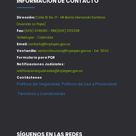
INFORMACIÓN DE CONTACTO
Dirección:
Calle 16 No. 17 - 141 Barrio Hernando Santana
(Avenida La Popa)
Fax:
(605) 5748451 - PBX:(605) 5712339
Valledupar - Colombia
Email:
contacto@hrplopez.gov.co
Ventanilla:
ventanillaunica@hrplopez.gov.co - Ext. 3502
Formulario para PQR
Notificaciones Judiciales:
notificacionesjudiciales@hrplopez.gov.co
Contáctenos
Política de Seguridad, Política de Uso y Privacidad
Terminos y Condiciones
SÍGUENOS EN LAS REDES