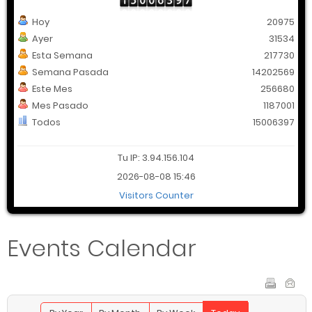
Hoy
20975
Ayer
31534
Esta Semana
217730
Semana Pasada
14202569
Este Mes
256680
Mes Pasado
1187001
Todos
15006397
Tu IP: 3.94.156.104
2026-08-08 15:46
Visitors Counter
Events Calendar