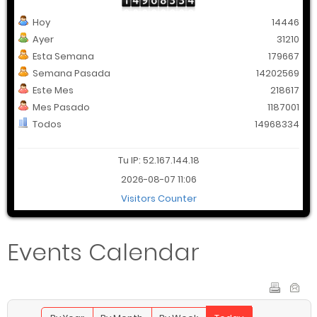
Hoy
14446
Ayer
31210
Esta Semana
179667
Semana Pasada
14202569
Este Mes
218617
Mes Pasado
1187001
Todos
14968334
Tu IP: 52.167.144.18
2026-08-07 11:06
Visitors Counter
Events Calendar