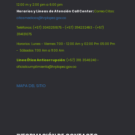
12:00 m y 2:00 pm a 6:00 pm
Horarios y Lineas de Atención Call Center:
Correo Citas:
citasmedicas@hrplopez.gov.co
Teléfonos:
(+57) 3043251875 - (+57) 3114232493 - (+57)
3114131075
Horarios: Lunes - Viernes 7:00 - 12:00 Am y 02:00 Pm 05:00 Pm
-
Sábados 7:00 Am a 11:00 Am
Línea Ética Anticorrupción
: (+57) 318 3546240 -
oficialcumplimiento@hrplopez.gov.co
MAPA DEL SITIO