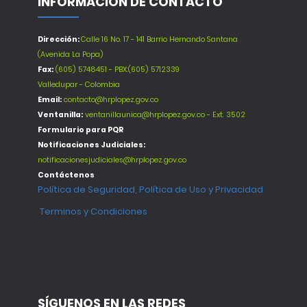
INFORMACIÓN DE CONTACTO
Dirección:
Calle 16 No. 17 - 141 Barrio Hernando Santana
(Avenida La Popa)
Fax:
(605) 5748451 - PBX:(605) 5712339
Valledupar - Colombia
Email:
contacto@hrplopez.gov.co
Ventanilla:
ventanillaunica@hrplopez.gov.co - Ext. 3502
Formulario para PQR
Notificaciones Judiciales:
notificacionesjudiciales@hrplopez.gov.co
Contáctenos
Política de Seguridad, Política de Uso y Privacidad
Terminos y Condiciones
SÍGUENOS EN LAS REDES