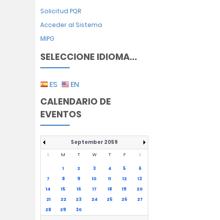
Solicitud PQR
Acceder al Sistema
MIPG
SELECCIONE IDIOMA...
ES
EN
CALENDARIO DE
EVENTOS
September 2059
S
M
T
W
T
F
S
1
2
3
4
5
6
7
8
9
10
11
12
13
14
15
16
17
18
19
20
21
22
23
24
25
26
27
28
29
30