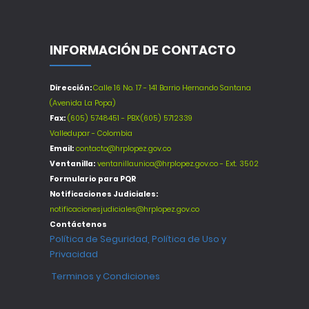
INFORMACIÓN DE CONTACTO
Dirección:
Calle 16 No. 17 - 141 Barrio Hernando Santana
(Avenida La Popa)
Fax:
(605) 5748451 - PBX:(605) 5712339
Valledupar - Colombia
Email:
contacto@hrplopez.gov.co
Ventanilla:
ventanillaunica@hrplopez.gov.co - Ext. 3502
Formulario para PQR
Notificaciones Judiciales:
notificacionesjudiciales@hrplopez.gov.co
Contáctenos
Política de Seguridad, Política de Uso y
Privacidad
Terminos y Condiciones