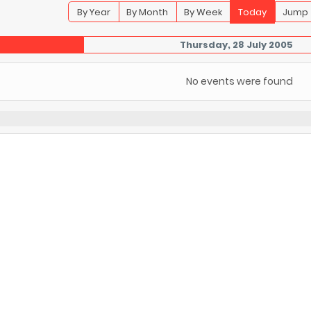
By Year
By Month
By Week
Today
Jump 
Thursday, 28 July 2005
No events were found