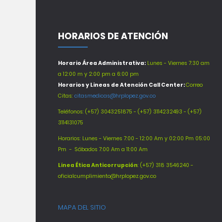
HORARIOS DE ATENCIÓN
Horario Área Administrativa:
Lunes - Viernes 7:30 am
a 12:00 m y 2:00 pm a 6:00 pm
Horarios y Lineas de Atención Call Center:
Correo
Citas:
citasmedicas@hrplopez.gov.co
Teléfonos:
(+57) 3043251875 - (+57) 3114232493 - (+57)
3114131075
Horarios: Lunes - Viernes 7:00 - 12:00 Am y 02:00 Pm 05:00
Pm -
Sábados 7:00 Am a 11:00 Am
Línea Ética Anticorrupción
: (+57) 318 3546240 -
oficialcumplimiento@hrplopez.gov.co
MAPA DEL SITIO