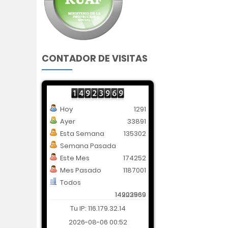
CONTADOR DE VISITAS
Hoy
1291
Ayer
33891
Esta Semana
135302
Semana Pasada
Este Mes
174252
Mes Pasado
1187001
Todos
14202569
14923969
Tu IP: 116.179.32.14
2026-08-06 00:52