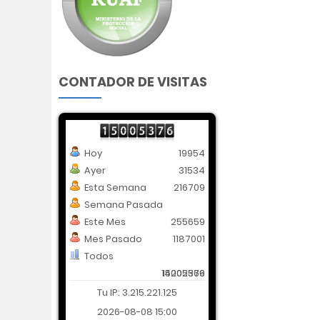
CONTADOR DE VISITAS
Hoy
19954
Ayer
31534
Esta Semana
216709
Semana Pasada
Este Mes
255659
Mes Pasado
1187001
Todos
14202569
15005376
Tu IP: 3.215.221.125
2026-08-08 15:00