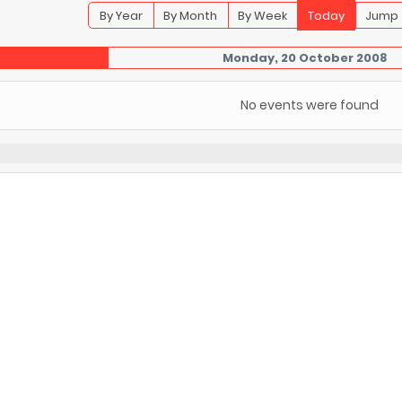
By Year
By Month
By Week
Today
Jump 
Monday, 20 October 2008
No events were found