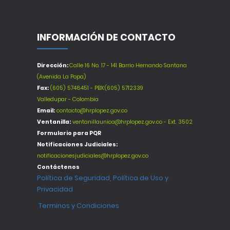
INFORMACIÓN DE CONTACTO
Dirección:
Calle 16 No. 17 - 141 Barrio Hernando Santana
(Avenida La Popa)
Fax:
(605) 5748451 - PBX:(605) 5712339
Valledupar - Colombia
Email:
contacto@hrplopez.gov.co
Ventanilla:
ventanillaunica@hrplopez.gov.co - Ext. 3502
Formulario para PQR
Notificaciones Judiciales:
notificacionesjudiciales@hrplopez.gov.co
Contáctenos
Política de Seguridad, Política de Uso y
Privacidad
Terminos y Condiciones