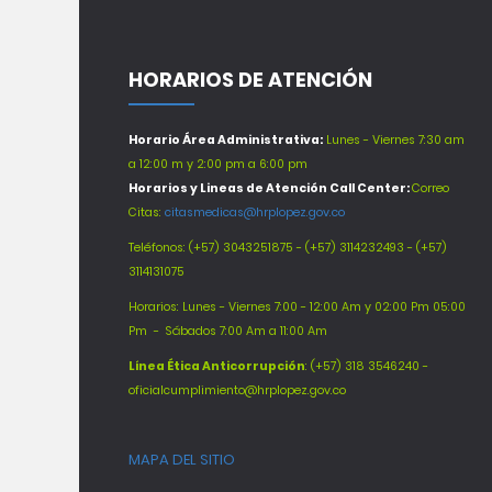
HORARIOS DE ATENCIÓN
Horario Área Administrativa:
Lunes - Viernes 7:30 am
a 12:00 m y 2:00 pm a 6:00 pm
Horarios y Lineas de Atención Call Center:
Correo
Citas:
citasmedicas@hrplopez.gov.co
Teléfonos:
(+57) 3043251875 - (+57) 3114232493 - (+57)
3114131075
Horarios: Lunes - Viernes 7:00 - 12:00 Am y 02:00 Pm 05:00
Pm -
Sábados 7:00 Am a 11:00 Am
Línea Ética Anticorrupción
: (+57) 318 3546240 -
oficialcumplimiento@hrplopez.gov.co
MAPA DEL SITIO