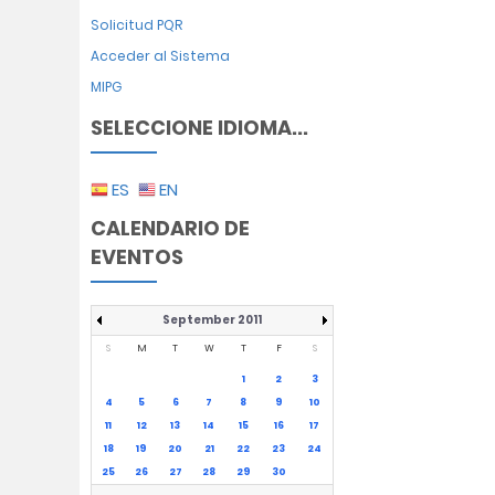
Solicitud PQR
Acceder al Sistema
MIPG
SELECCIONE IDIOMA...
ES
EN
CALENDARIO DE
EVENTOS
September 2011
S
M
T
W
T
F
S
1
2
3
4
5
6
7
8
9
10
11
12
13
14
15
16
17
18
19
20
21
22
23
24
25
26
27
28
29
30