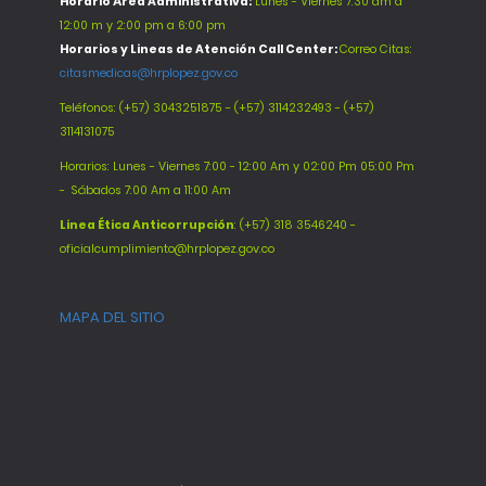
Horario Área Administrativa:
Lunes - Viernes 7:30 am a
12:00 m y 2:00 pm a 6:00 pm
Horarios y Lineas de Atención Call Center:
Correo Citas:
citasmedicas@hrplopez.gov.co
Teléfonos:
(+57) 3043251875 - (+57) 3114232493 - (+57)
3114131075
Horarios: Lunes - Viernes 7:00 - 12:00 Am y 02:00 Pm 05:00 Pm
-
Sábados 7:00 Am a 11:00 Am
Línea Ética Anticorrupción
: (+57) 318 3546240 -
oficialcumplimiento@hrplopez.gov.co
MAPA DEL SITIO