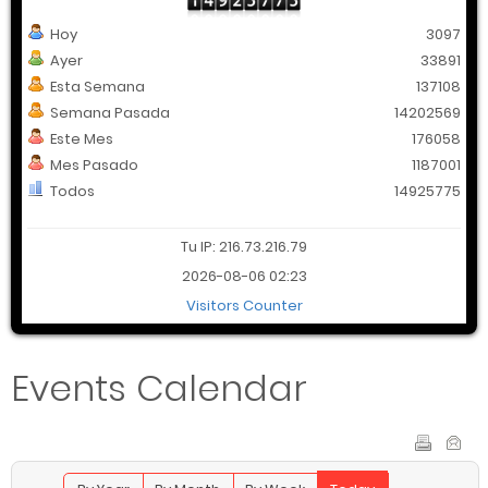
Hoy
3097
Ayer
33891
Esta Semana
137108
Semana Pasada
14202569
Este Mes
176058
Mes Pasado
1187001
Todos
14925775
Tu IP: 216.73.216.79
2026-08-06 02:23
Visitors Counter
Events Calendar