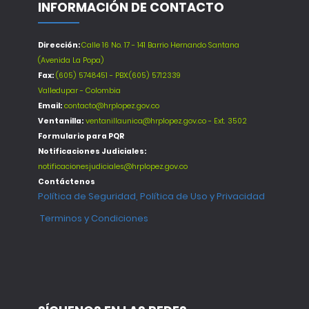
INFORMACIÓN DE CONTACTO
Dirección:
Calle 16 No. 17 - 141 Barrio Hernando Santana
(Avenida La Popa)
Fax:
(605) 5748451 - PBX:(605) 5712339
Valledupar - Colombia
Email:
contacto@hrplopez.gov.co
Ventanilla:
ventanillaunica@hrplopez.gov.co - Ext. 3502
Formulario para PQR
Notificaciones Judiciales:
notificacionesjudiciales@hrplopez.gov.co
Contáctenos
Política de Seguridad, Política de Uso y Privacidad
Terminos y Condiciones