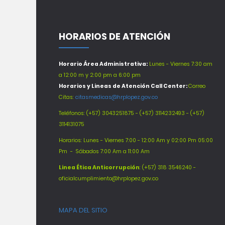
HORARIOS DE ATENCIÓN
Horario Área Administrativa:
Lunes - Viernes 7:30 am
a 12:00 m y 2:00 pm a 6:00 pm
Horarios y Lineas de Atención Call Center:
Correo
Citas:
citasmedicas@hrplopez.gov.co
Teléfonos:
(+57) 3043251875 - (+57) 3114232493 - (+57)
3114131075
Horarios: Lunes - Viernes 7:00 - 12:00 Am y 02:00 Pm 05:00
Pm -
Sábados 7:00 Am a 11:00 Am
Línea Ética Anticorrupción
: (+57) 318 3546240 -
oficialcumplimiento@hrplopez.gov.co
MAPA DEL SITIO