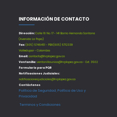
INFORMACIÓN DE CONTACTO
Dirección:
Calle 16 No. 17 - 141 Barrio Hernando Santana
(Avenida La Popa)
Fax:
(605) 5748451 - PBX:(605) 5712339
Valledupar - Colombia
Email:
contacto@hrplopez.gov.co
Ventanilla:
ventanillaunica@hrplopez.gov.co - Ext. 3502
Formulario para PQR
Notificaciones Judiciales:
notificacionesjudiciales@hrplopez.gov.co
Contáctenos
Política de Seguridad, Política de Uso y
Privacidad
Terminos y Condiciones