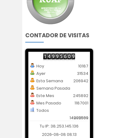
CONTADOR DE VISITAS
Hoy
10187
Ayer
31534
Esta Semana
206942
Semana Pasada
Este Mes
245892
Mes Pasado
1187001
Todos
14202569
14995609
Tu IP: 38.253.145.136
2026-08-08 08:13