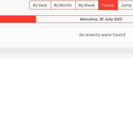
By Year
By Month
By Week
Today
Jump 
Monday, 18 July 2011
No events were found