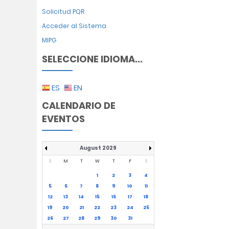
Solicitud PQR
Acceder al Sistema
MIPG
SELECCIONE IDIOMA...
ES
EN
CALENDARIO DE
EVENTOS
August 2029
S
M
T
W
T
F
S
1
2
3
4
5
6
7
8
9
10
11
12
13
14
15
16
17
18
19
20
21
22
23
24
25
26
27
28
29
30
31