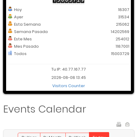
Hoy
18307
Ayer
31534
Esta Semana
215062
Semana Pasada
14202569
Este Mes
254012
Mes Pasado
1187001
Todos
15003729
Tu IP: 40.77.167.77
2026-08-08 13:45
Visitors Counter
Events Calendar