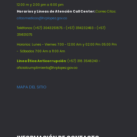
12:00 m y 2:00 pm a 6:00 pm
Horarios y Lineas de Atención Call Center:
Correo Citas:
citasmedicas@hrplopez.gov.co
Teléfonos:
(+57) 3043251875 - (+57) 3114232493 - (+57)
3114131075
Horarios: Lunes - Viernes 7:00 - 12:00 Am y 02:00 Pm 05:00 Pm
-
Sábados 7:00 Am a 11:00 Am
Línea Ética Anticorrupción
: (+57) 318 3546240 -
oficialcumplimiento@hrplopez.gov.co
MAPA DEL SITIO