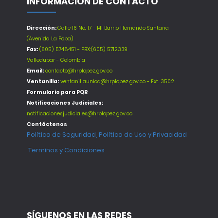
INFORMACIÓN DE CONTACTO
Dirección:
Calle 16 No. 17 - 141 Barrio Hernando Santana
(Avenida La Popa)
Fax:
(605) 5748451 - PBX:(605) 5712339
Valledupar - Colombia
Email:
contacto@hrplopez.gov.co
Ventanilla:
ventanillaunica@hrplopez.gov.co - Ext. 3502
Formulario para PQR
Notificaciones Judiciales:
notificacionesjudiciales@hrplopez.gov.co
Contáctenos
Política de Seguridad, Política de Uso y Privacidad
Terminos y Condiciones
SÍGUENOS EN LAS REDES