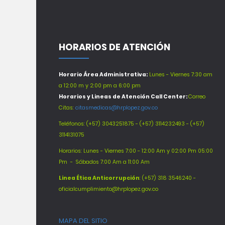
HORARIOS DE ATENCIÓN
Horario Área Administrativa:
Lunes - Viernes 7:30 am
a 12:00 m y 2:00 pm a 6:00 pm
Horarios y Lineas de Atención Call Center:
Correo
Citas:
citasmedicas@hrplopez.gov.co
Teléfonos:
(+57) 3043251875 - (+57) 3114232493 - (+57)
3114131075
Horarios: Lunes - Viernes 7:00 - 12:00 Am y 02:00 Pm 05:00
Pm -
Sábados 7:00 Am a 11:00 Am
Línea Ética Anticorrupción
: (+57) 318 3546240 -
oficialcumplimiento@hrplopez.gov.co
MAPA DEL SITIO