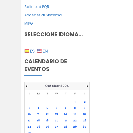
Solicitud PQR
Acceder al Sistema
MIPG
SELECCIONE IDIOMA...
ES
EN
CALENDARIO DE
EVENTOS
October 2004
S
M
T
W
T
F
S
1
2
3
4
5
6
7
8
9
10
11
12
13
14
15
16
17
18
19
20
21
22
23
24
25
26
27
28
29
30