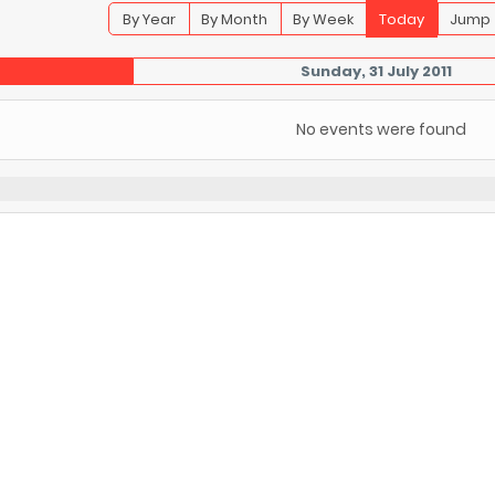
By Year
By Month
By Week
Today
Jump 
Sunday, 31 July 2011
No events were found