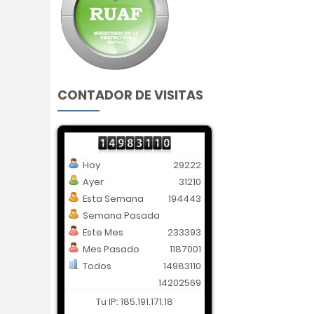
CONTADOR DE VISITAS
Hoy
29222
Ayer
31210
Esta Semana
194443
Semana Pasada
Este Mes
233393
Mes Pasado
1187001
Todos
14983110
14202569
Tu IP: 185.191.171.18