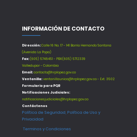
INFORMACIÓN DE CONTACTO
Dirección:
Calle 16 No. 17 - 141 Barrio Hernando Santana
(Avenida La Popa)
Fax:
(605) 5748451 - PBX:(605) 5712339
Valledupar - Colombia
Email:
contacto@hrplopez.gov.co
Ventanilla:
ventanillaunica@hrplopez.gov.co - Ext. 3502
Formulario para PQR
Notificaciones Judiciales:
notificacionesjudiciales@hrplopez.gov.co
Contáctenos
Política de Seguridad, Política de Uso y
Privacidad
Terminos y Condiciones