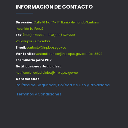
INFORMACIÓN DE CONTACTO
Dirección:
Calle 16 No. 17 - 141 Barrio Hernando Santana
(Avenida La Popa)
Fax:
(605) 5748451 - PBX:(605) 5712339
Valledupar - Colombia
Email:
contacto@hrplopez.gov.co
Ventanilla:
ventanillaunica@hrplopez.gov.co - Ext. 3502
Formulario para PQR
Notificaciones Judiciales:
notificacionesjudiciales@hrplopez.gov.co
Contáctenos
Política de Seguridad, Política de Uso y Privacidad
Terminos y Condiciones