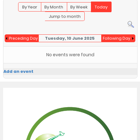
By Year
By Month
By Week
Today
Jump to month
Tuesday, 10 June 2025
Preceding Day
Following Day
No events were found
Add an event