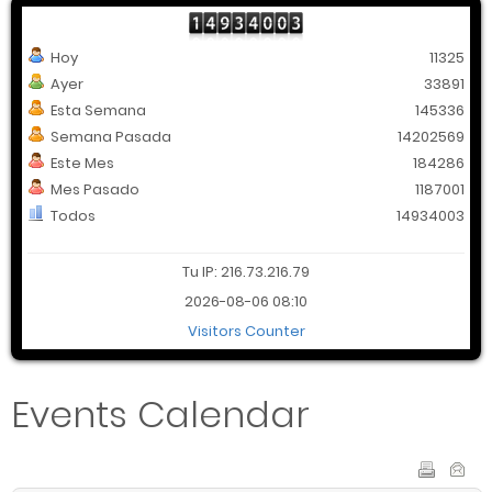
Hoy
11325
Ayer
33891
Esta Semana
145336
Semana Pasada
14202569
Este Mes
184286
Mes Pasado
1187001
Todos
14934003
Tu IP: 216.73.216.79
2026-08-06 08:10
Visitors Counter
Events Calendar