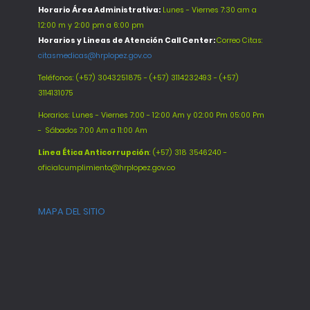
Horario Área Administrativa:
Lunes - Viernes 7:30 am a
12:00 m y 2:00 pm a 6:00 pm
Horarios y Lineas de Atención Call Center:
Correo Citas:
citasmedicas@hrplopez.gov.co
Teléfonos:
(+57) 3043251875 - (+57) 3114232493 - (+57)
3114131075
Horarios: Lunes - Viernes 7:00 - 12:00 Am y 02:00 Pm 05:00 Pm
-
Sábados 7:00 Am a 11:00 Am
Línea Ética Anticorrupción
: (+57) 318 3546240 -
oficialcumplimiento@hrplopez.gov.co
MAPA DEL SITIO