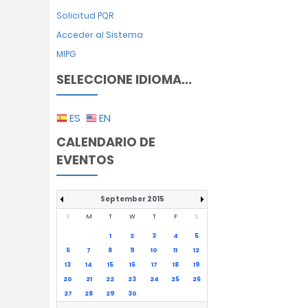
Solicitud PQR
Acceder al Sistema
MIPG
SELECCIONE IDIOMA...
ES
EN
CALENDARIO DE
EVENTOS
September 2015
S
M
T
W
T
F
S
1
2
3
4
5
6
7
8
9
10
11
12
13
14
15
16
17
18
19
20
21
22
23
24
25
26
27
28
29
30