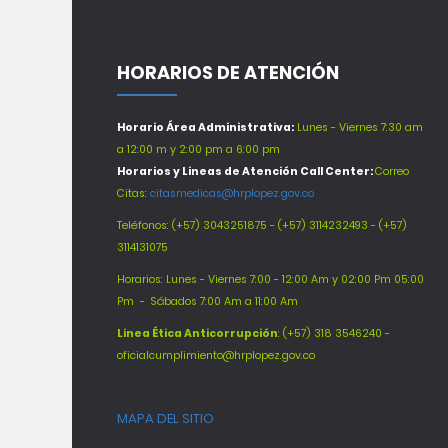
HORARIOS DE ATENCIÓN
Horario Área Administrativa:
Lunes - Viernes 7:30 am
a 12:00 m y 2:00 pm a 6:00 pm
Horarios y Lineas de Atención Call Center:
Correo
Citas:
citasmedicas@hrplopez.gov.co
Teléfonos:
(+57) 3043251875 - (+57) 3114232493 - (+57)
3114131075
Horarios: Lunes - Viernes 7:00 - 12:00 Am y 02:00 Pm 05:00
Pm -
Sábados 7:00 Am a 11:00 Am
Línea Ética Anticorrupción
: (+57) 318 3546240 -
oficialcumplimiento@hrplopez.gov.co
MAPA DEL SITIO