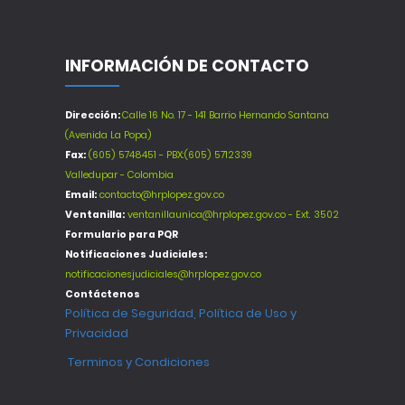
INFORMACIÓN DE CONTACTO
Dirección:
Calle 16 No. 17 - 141 Barrio Hernando Santana
(Avenida La Popa)
Fax:
(605) 5748451 - PBX:(605) 5712339
Valledupar - Colombia
Email:
contacto@hrplopez.gov.co
Ventanilla:
ventanillaunica@hrplopez.gov.co - Ext. 3502
Formulario para PQR
Notificaciones Judiciales:
notificacionesjudiciales@hrplopez.gov.co
Contáctenos
Política de Seguridad, Política de Uso y
Privacidad
Terminos y Condiciones