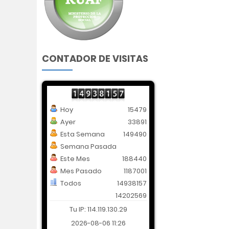
CONTADOR DE VISITAS
Hoy
15479
Ayer
33891
Esta Semana
149490
Semana Pasada
Este Mes
188440
Mes Pasado
1187001
Todos
14938157
14202569
Tu IP: 114.119.130.29
2026-08-06 11:26