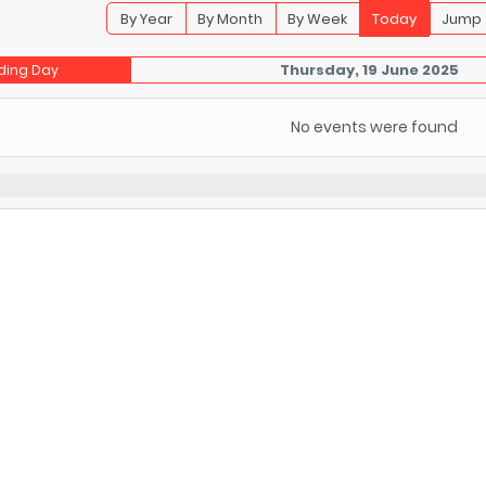
By Year
By Month
By Week
Today
Jump 
Thursday, 19 June 2025
ding Day
No events were found