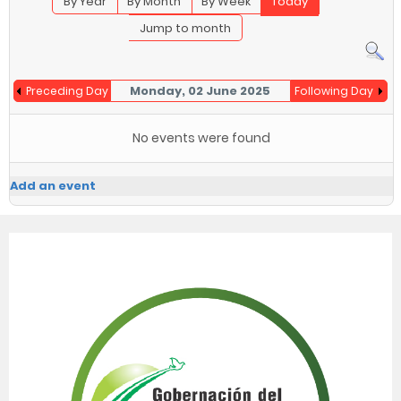
By Year
By Month
By Week
Today
Jump to month
Monday, 02 June 2025
Preceding Day
Following Day
No events were found
Add an event