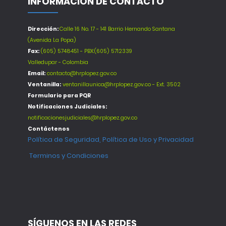
INFORMACIÓN DE CONTACTO
Dirección:
Calle 16 No. 17 - 141 Barrio Hernando Santana
(Avenida La Popa)
Fax:
(605) 5748451 - PBX:(605) 5712339
Valledupar - Colombia
Email:
contacto@hrplopez.gov.co
Ventanilla:
ventanillaunica@hrplopez.gov.co - Ext. 3502
Formulario para PQR
Notificaciones Judiciales:
notificacionesjudiciales@hrplopez.gov.co
Contáctenos
Política de Seguridad, Política de Uso y Privacidad
Terminos y Condiciones
SÍGUENOS EN LAS REDES