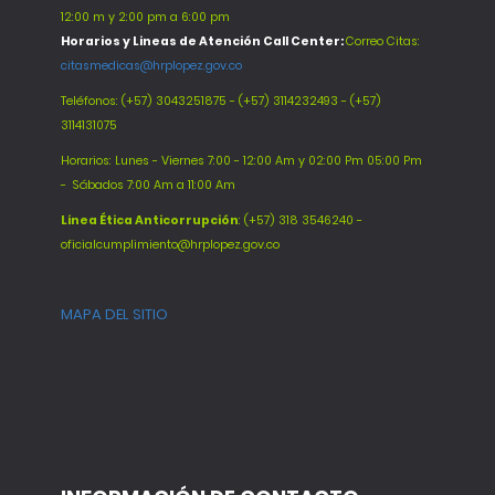
12:00 m y 2:00 pm a 6:00 pm
Horarios y Lineas de Atención Call Center:
Correo Citas:
citasmedicas@hrplopez.gov.co
Teléfonos:
(+57) 3043251875 - (+57) 3114232493 - (+57)
3114131075
Horarios: Lunes - Viernes 7:00 - 12:00 Am y 02:00 Pm 05:00 Pm
-
Sábados 7:00 Am a 11:00 Am
Línea Ética Anticorrupción
: (+57) 318 3546240 -
oficialcumplimiento@hrplopez.gov.co
MAPA DEL SITIO