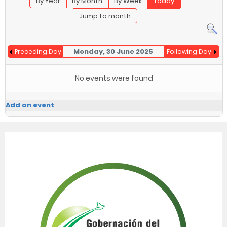
By Year
By Month
By Week
Today
Jump to month
Monday, 30 June 2025
Preceding Day
Following Day
No events were found
Add an event