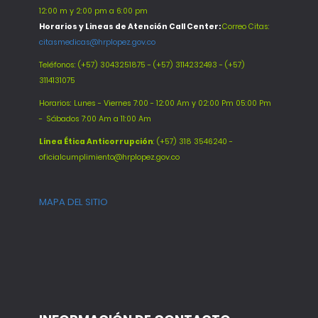
12:00 m y 2:00 pm a 6:00 pm
Horarios y Lineas de Atención Call Center:
Correo Citas:
citasmedicas@hrplopez.gov.co
Teléfonos:
(+57) 3043251875 - (+57) 3114232493 - (+57)
3114131075
Horarios: Lunes - Viernes 7:00 - 12:00 Am y 02:00 Pm 05:00 Pm
-
Sábados 7:00 Am a 11:00 Am
Línea Ética Anticorrupción
: (+57) 318 3546240 -
oficialcumplimiento@hrplopez.gov.co
MAPA DEL SITIO