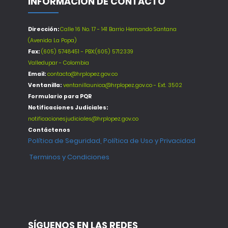
INFORMACIÓN DE CONTACTO
Dirección:
Calle 16 No. 17 - 141 Barrio Hernando Santana
(Avenida La Popa)
Fax:
(605) 5748451 - PBX:(605) 5712339
Valledupar - Colombia
Email:
contacto@hrplopez.gov.co
Ventanilla:
ventanillaunica@hrplopez.gov.co - Ext. 3502
Formulario para PQR
Notificaciones Judiciales:
notificacionesjudiciales@hrplopez.gov.co
Contáctenos
Política de Seguridad, Política de Uso y Privacidad
Terminos y Condiciones
SÍGUENOS EN LAS REDES