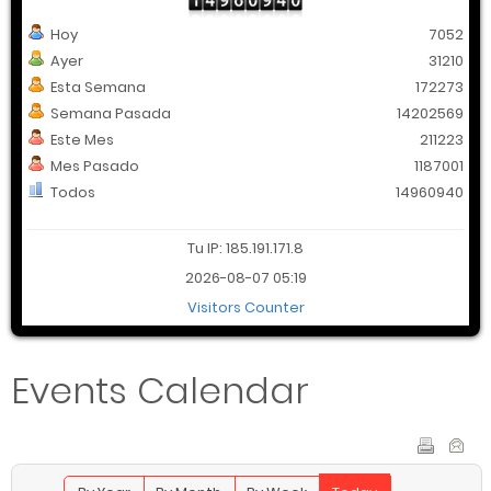
Hoy
7052
Ayer
31210
Esta Semana
172273
Semana Pasada
14202569
Este Mes
211223
Mes Pasado
1187001
Todos
14960940
Tu IP: 185.191.171.8
2026-08-07 05:19
Visitors Counter
Events Calendar