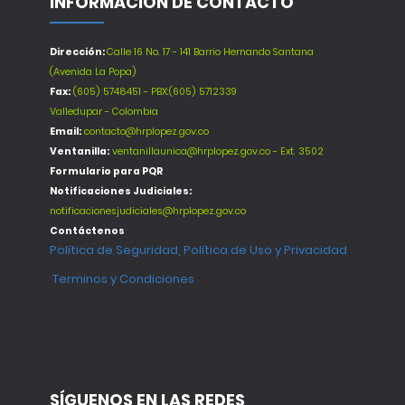
INFORMACIÓN DE CONTACTO
Dirección:
Calle 16 No. 17 - 141 Barrio Hernando Santana
(Avenida La Popa)
Fax:
(605) 5748451 - PBX:(605) 5712339
Valledupar - Colombia
Email:
contacto@hrplopez.gov.co
Ventanilla:
ventanillaunica@hrplopez.gov.co - Ext. 3502
Formulario para PQR
Notificaciones Judiciales:
notificacionesjudiciales@hrplopez.gov.co
Contáctenos
Política de Seguridad, Política de Uso y Privacidad
Terminos y Condiciones
SÍGUENOS EN LAS REDES