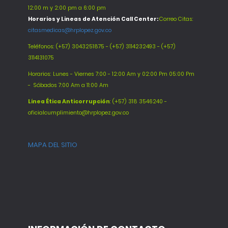
12:00 m y 2:00 pm a 6:00 pm
Horarios y Lineas de Atención Call Center:
Correo Citas:
citasmedicas@hrplopez.gov.co
Teléfonos:
(+57) 3043251875 - (+57) 3114232493 - (+57)
3114131075
Horarios: Lunes - Viernes 7:00 - 12:00 Am y 02:00 Pm 05:00 Pm
-
Sábados 7:00 Am a 11:00 Am
Línea Ética Anticorrupción
: (+57) 318 3546240 -
oficialcumplimiento@hrplopez.gov.co
MAPA DEL SITIO