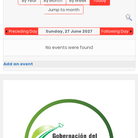
By Year
By Month
By Week
Today
Jump to month
Sunday, 27 June 2027
Preceding Day
Following Day
No events were found
Add an event