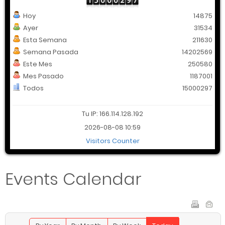
Hoy
14875
Ayer
31534
Esta Semana
211630
Semana Pasada
14202569
Este Mes
250580
Mes Pasado
1187001
Todos
15000297
Tu IP: 166.114.128.192
2026-08-08 10:59
Visitors Counter
Events Calendar