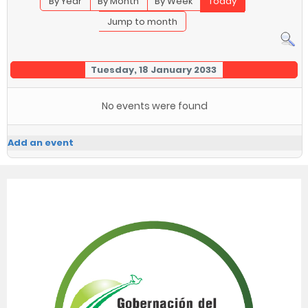
By Year
By Month
By Week
Today
Jump to month
Tuesday, 18 January 2033
No events were found
Add an event