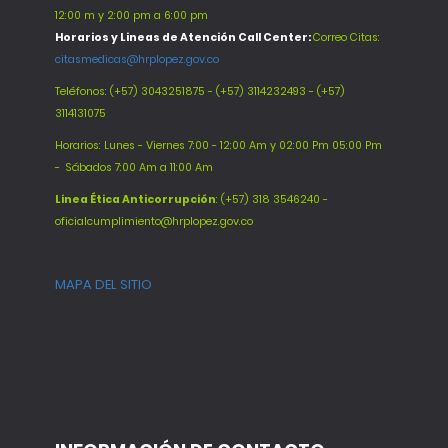
12:00 m y 2:00 pm a 6:00 pm
Horarios y Lineas de Atención Call Center:
Correo Citas:
citasmedicas@hrplopez.gov.co
Teléfonos:
(+57) 3043251875 - (+57) 3114232493 - (+57)
3114131075
Horarios: Lunes - Viernes 7:00 - 12:00 Am y 02:00 Pm 05:00 Pm
-
Sábados 7:00 Am a 11:00 Am
Línea Ética Anticorrupción
: (+57) 318 3546240 -
oficialcumplimiento@hrplopez.gov.co
MAPA DEL SITIO