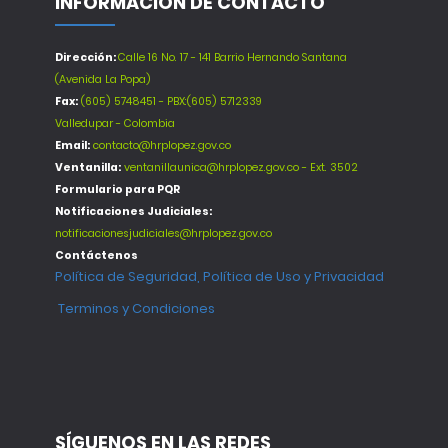
INFORMACIÓN DE CONTACTO
Dirección:
Calle 16 No. 17 - 141 Barrio Hernando Santana
(Avenida La Popa)
Fax:
(605) 5748451 - PBX:(605) 5712339
Valledupar - Colombia
Email:
contacto@hrplopez.gov.co
Ventanilla:
ventanillaunica@hrplopez.gov.co - Ext. 3502
Formulario para PQR
Notificaciones Judiciales:
notificacionesjudiciales@hrplopez.gov.co
Contáctenos
Política de Seguridad, Política de Uso y Privacidad
Terminos y Condiciones
SÍGUENOS EN LAS REDES