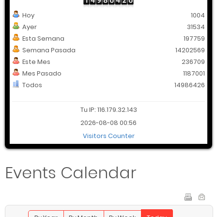
Hoy
1004
Ayer
31534
Esta Semana
197759
Semana Pasada
14202569
Este Mes
236709
Mes Pasado
1187001
Todos
14986426
Tu IP: 116.179.32.143
2026-08-08 00:56
Visitors Counter
Events Calendar