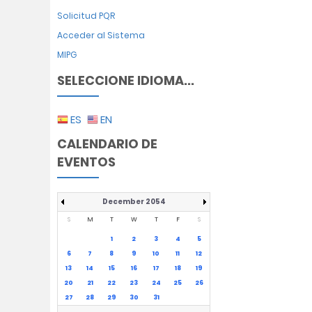
Solicitud PQR
Acceder al Sistema
MIPG
SELECCIONE IDIOMA...
ES
EN
CALENDARIO DE
EVENTOS
December 2054
S
M
T
W
T
F
S
1
2
3
4
5
6
7
8
9
10
11
12
13
14
15
16
17
18
19
20
21
22
23
24
25
26
27
28
29
30
31