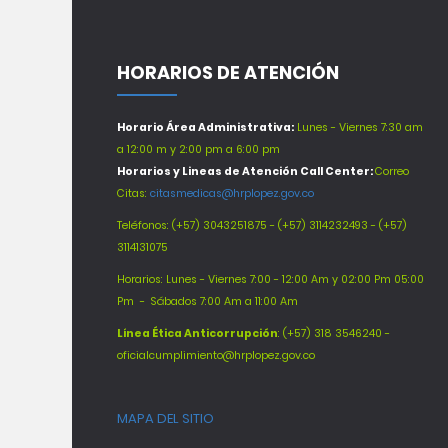
HORARIOS DE ATENCIÓN
Horario Área Administrativa:
Lunes - Viernes 7:30 am
a 12:00 m y 2:00 pm a 6:00 pm
Horarios y Lineas de Atención Call Center:
Correo
Citas:
citasmedicas@hrplopez.gov.co
Teléfonos:
(+57) 3043251875 - (+57) 3114232493 - (+57)
3114131075
Horarios: Lunes - Viernes 7:00 - 12:00 Am y 02:00 Pm 05:00
Pm -
Sábados 7:00 Am a 11:00 Am
Línea Ética Anticorrupción
: (+57) 318 3546240 -
oficialcumplimiento@hrplopez.gov.co
MAPA DEL SITIO