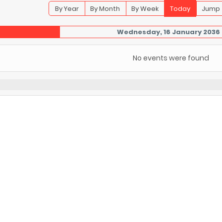
By Year
By Month
By Week
Today
Jump 
Wednesday, 16 January 2036
No events were found