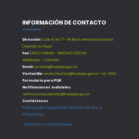
INFORMACIÓN DE CONTACTO
Dirección:
Calle 16 No. 17 - 141 Barrio Hernando Santana
(Avenida La Popa)
Fax:
(605) 5748451 - PBX:(605) 5712339
Valledupar - Colombia
Email:
contacto@hrplopez.gov.co
Ventanilla:
ventanillaunica@hrplopez.gov.co - Ext. 3502
Formulario para PQR
Notificaciones Judiciales:
notificacionesjudiciales@hrplopez.gov.co
Contáctenos
Política de Seguridad, Política de Uso y
Privacidad
Terminos y Condiciones