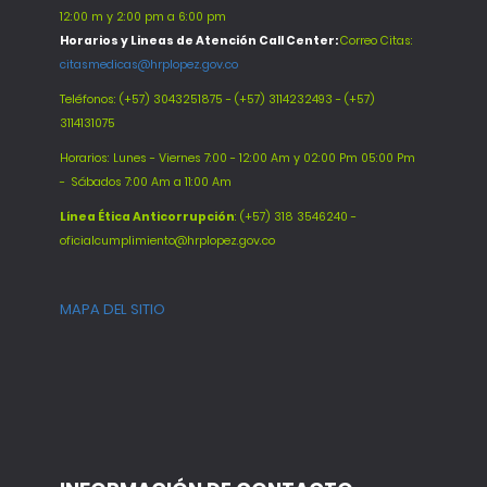
12:00 m y 2:00 pm a 6:00 pm
Horarios y Lineas de Atención Call Center:
Correo Citas:
citasmedicas@hrplopez.gov.co
Teléfonos:
(+57) 3043251875 - (+57) 3114232493 - (+57)
3114131075
Horarios: Lunes - Viernes 7:00 - 12:00 Am y 02:00 Pm 05:00 Pm
-
Sábados 7:00 Am a 11:00 Am
Línea Ética Anticorrupción
: (+57) 318 3546240 -
oficialcumplimiento@hrplopez.gov.co
MAPA DEL SITIO