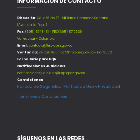
INFORMACIÓN DE CONTACTO
Dirección:
Calle 16 No. 17 - 141 Barrio Hernando Santana
(Avenida La Popa)
Fax:
(605) 5748451 - PBX:(605) 5712339
Valledupar - Colombia
Email:
contacto@hrplopez.gov.co
Ventanilla:
ventanillaunica@hrplopez.gov.co - Ext. 3502
Formulario para PQR
Notificaciones Judiciales:
notificacionesjudiciales@hrplopez.gov.co
Contáctenos
Política de Seguridad, Política de Uso y Privacidad
Terminos y Condiciones
SÍGUENOS EN LAS REDES