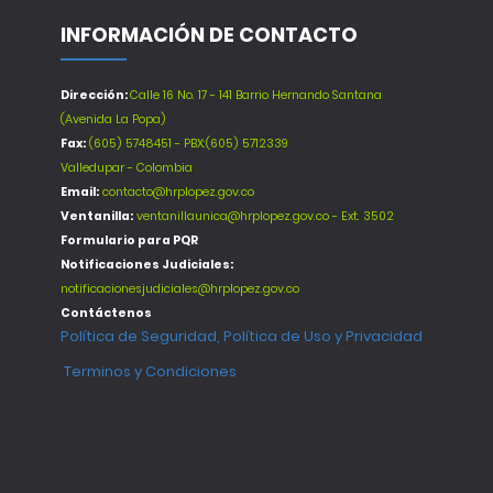
INFORMACIÓN DE CONTACTO
Dirección:
Calle 16 No. 17 - 141 Barrio Hernando Santana
(Avenida La Popa)
Fax:
(605) 5748451 - PBX:(605) 5712339
Valledupar - Colombia
Email:
contacto@hrplopez.gov.co
Ventanilla:
ventanillaunica@hrplopez.gov.co - Ext. 3502
Formulario para PQR
Notificaciones Judiciales:
notificacionesjudiciales@hrplopez.gov.co
Contáctenos
Política de Seguridad, Política de Uso y Privacidad
Terminos y Condiciones