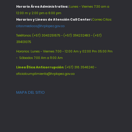
Horario Área Administrativa:
Lunes - Viernes 7:30 am a
12:00 m y 2:00 pm a 6:00 pm
Horarios y Lineas de Atención Call Center:
Correo Citas:
citasmedicas@hrplopez.gov.co
Teléfonos:
(+57) 3043251875 - (+57) 3114232493 - (+57)
3114131075
Horarios: Lunes - Viernes 7:00 - 12:00 Am y 02:00 Pm 05:00 Pm
-
Sábados 7:00 Am a 11:00 Am
Línea Ética Anticorrupción
: (+57) 318 3546240 -
oficialcumplimiento@hrplopez.gov.co
MAPA DEL SITIO