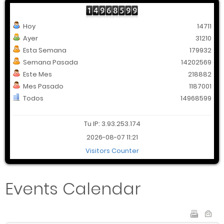
Hoy
14711
Ayer
31210
Esta Semana
179932
Semana Pasada
14202569
Este Mes
218882
Mes Pasado
1187001
Todos
14968599
Tu IP: 3.93.253.174
2026-08-07 11:21
Visitors Counter
Events Calendar