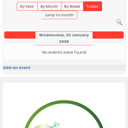
By Year
By Month
By Week
Today
Jump to month
Wednesday, 02 January
2036
No events were found
Add an event