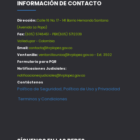
INFORMACIÓN DE CONTACTO
Dirección:
Calle 16 No. 17 - 141 Barrio Hernando Santana
(Avenida La Popa)
Fax:
(605) 5748451 - PBX:(605) 5712339
Valledupar - Colombia
Email:
contacto@hrplopez.gov.co
Ventanilla:
ventanillaunica@hrplopez.gov.co - Ext. 3502
Formulario para PQR
Notificaciones Judiciales:
notificacionesjudiciales@hrplopez.gov.co
Contáctenos
Política de Seguridad, Política de Uso y Privacidad
Terminos y Condiciones