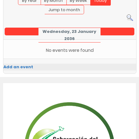
By Year
By Month
By Week
Today
Jump to month
Wednesday, 23 January
2036
No events were found
Add an event