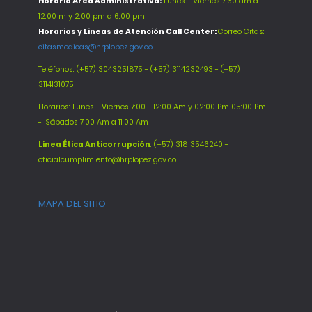
Horario Área Administrativa:
Lunes - Viernes 7:30 am a
12:00 m y 2:00 pm a 6:00 pm
Horarios y Lineas de Atención Call Center:
Correo Citas:
citasmedicas@hrplopez.gov.co
Teléfonos:
(+57) 3043251875 - (+57) 3114232493 - (+57)
3114131075
Horarios: Lunes - Viernes 7:00 - 12:00 Am y 02:00 Pm 05:00 Pm
-
Sábados 7:00 Am a 11:00 Am
Línea Ética Anticorrupción
: (+57) 318 3546240 -
oficialcumplimiento@hrplopez.gov.co
MAPA DEL SITIO