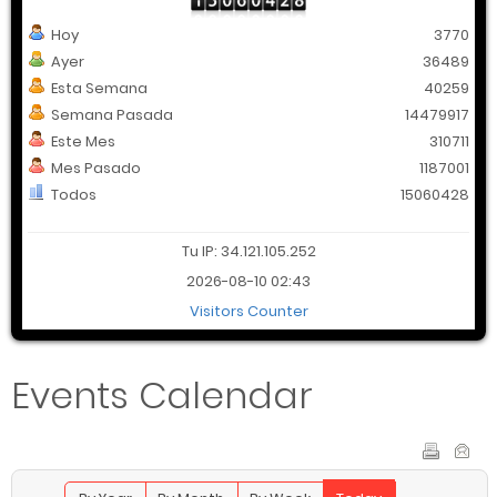
Hoy
3770
Ayer
36489
Esta Semana
40259
Semana Pasada
14479917
Este Mes
310711
Mes Pasado
1187001
Todos
15060428
Tu IP: 34.121.105.252
2026-08-10 02:43
Visitors Counter
Events Calendar