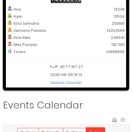
Hoy
13236
Ayer
31534
Esta Semana
209991
Semana Pasada
14202569
Este Mes
248941
Mes Pasado
1187001
Todos
14998658
Tu IP: 40.77.167.27
2026-08-08 10:14
Visitors Counter
Events Calendar