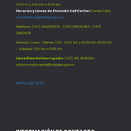
12:00 m y 2:00 pm a 6:00 pm
Horarios y Lineas de Atención Call Center:
Correo Citas:
citasmedicas@hrplopez.gov.co
Teléfonos:
(+57) 3043251875 - (+57) 3114232493 - (+57)
3114131075
Horarios: Lunes - Viernes 7:00 - 12:00 Am y 02:00 Pm 05:00 Pm
-
Sábados 7:00 Am a 11:00 Am
Línea Ética Anticorrupción
: (+57) 318 3546240 -
oficialcumplimiento@hrplopez.gov.co
MAPA DEL SITIO