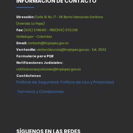
INFORMACIÓN DE CONTACTO
Dirección:
Calle 16 No. 17 - 141 Barrio Hernando Santana
(Avenida La Popa)
Fax:
(605) 5748451 - PBX:(605) 5712339
Valledupar - Colombia
Email:
contacto@hrplopez.gov.co
Ventanilla:
ventanillaunica@hrplopez.gov.co - Ext. 3502
Formulario para PQR
Notificaciones Judiciales:
notificacionesjudiciales@hrplopez.gov.co
Contáctenos
Política de Seguridad, Política de Uso y Privacidad
Terminos y Condiciones
SÍGUENOS EN LAS REDES