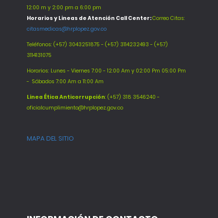
12:00 m y 2:00 pm a 6:00 pm
Horarios y Lineas de Atención Call Center:
Correo Citas:
citasmedicas@hrplopez.gov.co
Teléfonos:
(+57) 3043251875 - (+57) 3114232493 - (+57)
3114131075
Horarios: Lunes - Viernes 7:00 - 12:00 Am y 02:00 Pm 05:00 Pm
-
Sábados 7:00 Am a 11:00 Am
Línea Ética Anticorrupción
: (+57) 318 3546240 -
oficialcumplimiento@hrplopez.gov.co
MAPA DEL SITIO