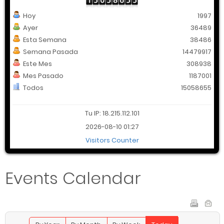
Hoy
1997
Ayer
36489
Esta Semana
38486
Semana Pasada
14479917
Este Mes
308938
Mes Pasado
1187001
Todos
15058655
Tu IP: 18.215.112.101
2026-08-10 01:27
Visitors Counter
Events Calendar