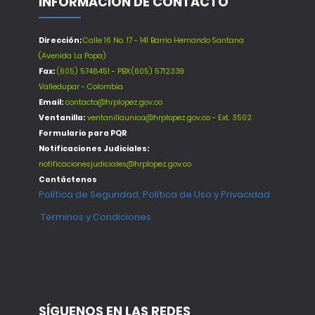
INFORMACIÓN DE CONTACTO
Dirección:
Calle 16 No. 17 - 141 Barrio Hernando Santana
(Avenida La Popa)
Fax:
(605) 5748451 - PBX:(605) 5712339
Valledupar - Colombia
Email:
contacto@hrplopez.gov.co
Ventanilla:
ventanillaunica@hrplopez.gov.co - Ext. 3502
Formulario para PQR
Notificaciones Judiciales:
notificacionesjudiciales@hrplopez.gov.co
Contáctenos
Política de Seguridad, Política de Uso y Privacidad
Terminos y Condiciones
SÍGUENOS EN LAS REDES