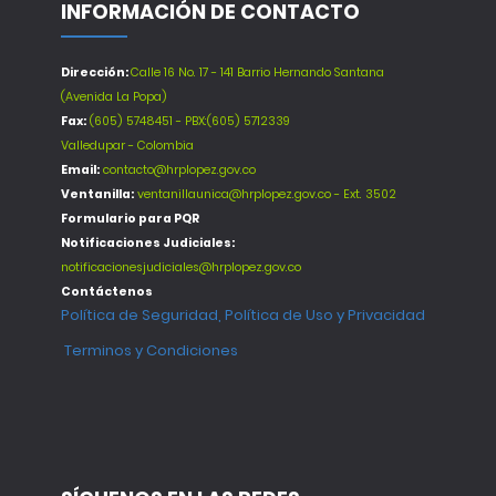
INFORMACIÓN DE CONTACTO
Dirección:
Calle 16 No. 17 - 141 Barrio Hernando Santana
(Avenida La Popa)
Fax:
(605) 5748451 - PBX:(605) 5712339
Valledupar - Colombia
Email:
contacto@hrplopez.gov.co
Ventanilla:
ventanillaunica@hrplopez.gov.co - Ext. 3502
Formulario para PQR
Notificaciones Judiciales:
notificacionesjudiciales@hrplopez.gov.co
Contáctenos
Política de Seguridad, Política de Uso y Privacidad
Terminos y Condiciones