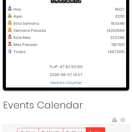
Hoy
18127
Ayer
31210
Esta Semana
183348
Semana Pasada
14202569
Este Mes
222298
Mes Pasado
1187001
Todos
14972015
Tu IP: 47.82.53.100
2026-08-07 14:07
Visitors Counter
Events Calendar