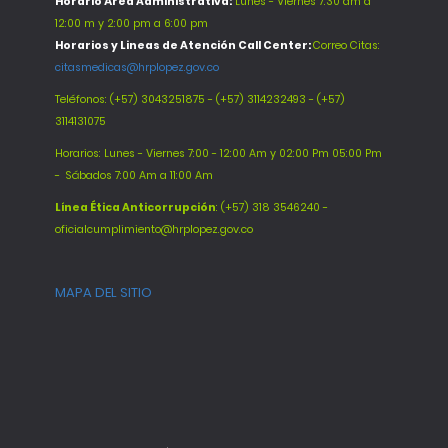
Horario Área Administrativa:
Lunes - Viernes 7:30 am a
12:00 m y 2:00 pm a 6:00 pm
Horarios y Lineas de Atención Call Center:
Correo Citas:
citasmedicas@hrplopez.gov.co
Teléfonos:
(+57) 3043251875 - (+57) 3114232493 - (+57)
3114131075
Horarios: Lunes - Viernes 7:00 - 12:00 Am y 02:00 Pm 05:00 Pm
-
Sábados 7:00 Am a 11:00 Am
Línea Ética Anticorrupción
: (+57) 318 3546240 -
oficialcumplimiento@hrplopez.gov.co
MAPA DEL SITIO