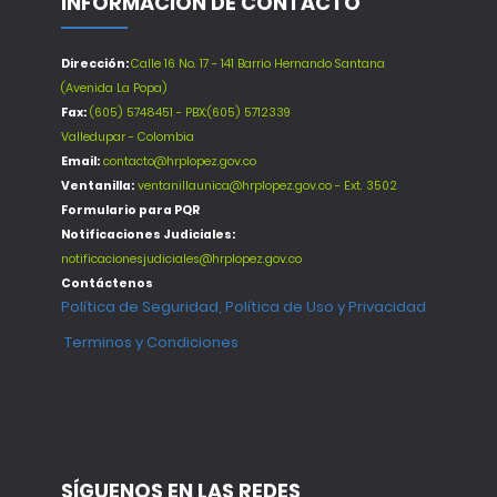
INFORMACIÓN DE CONTACTO
Dirección:
Calle 16 No. 17 - 141 Barrio Hernando Santana
(Avenida La Popa)
Fax:
(605) 5748451 - PBX:(605) 5712339
Valledupar - Colombia
Email:
contacto@hrplopez.gov.co
Ventanilla:
ventanillaunica@hrplopez.gov.co - Ext. 3502
Formulario para PQR
Notificaciones Judiciales:
notificacionesjudiciales@hrplopez.gov.co
Contáctenos
Política de Seguridad, Política de Uso y Privacidad
Terminos y Condiciones
SÍGUENOS EN LAS REDES