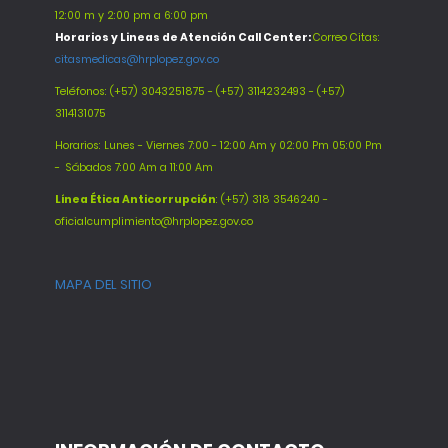
12:00 m y 2:00 pm a 6:00 pm
Horarios y Lineas de Atención Call Center:
Correo Citas:
citasmedicas@hrplopez.gov.co
Teléfonos:
(+57) 3043251875 - (+57) 3114232493 - (+57)
3114131075
Horarios: Lunes - Viernes 7:00 - 12:00 Am y 02:00 Pm 05:00 Pm
-
Sábados 7:00 Am a 11:00 Am
Línea Ética Anticorrupción
: (+57) 318 3546240 -
oficialcumplimiento@hrplopez.gov.co
MAPA DEL SITIO