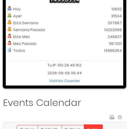
Hoy
10932
Ayer
31534
Esta Semana
207687
Semana Pasada
14202569
Este Mes
246637
Mes Pasado
1187001
Todos
14996354
Tu IP: 100.28.49.152
2026-08-08 08:44
Visitors Counter
Events Calendar