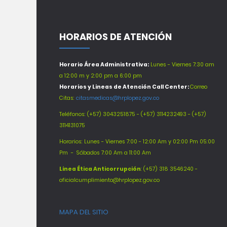
HORARIOS DE ATENCIÓN
Horario Área Administrativa:
Lunes - Viernes 7:30 am
a 12:00 m y 2:00 pm a 6:00 pm
Horarios y Lineas de Atención Call Center:
Correo
Citas:
citasmedicas@hrplopez.gov.co
Teléfonos:
(+57) 3043251875 - (+57) 3114232493 - (+57)
3114131075
Horarios: Lunes - Viernes 7:00 - 12:00 Am y 02:00 Pm 05:00
Pm -
Sábados 7:00 Am a 11:00 Am
Línea Ética Anticorrupción
: (+57) 318 3546240 -
oficialcumplimiento@hrplopez.gov.co
MAPA DEL SITIO