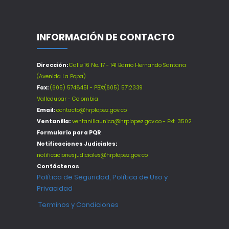
INFORMACIÓN DE CONTACTO
Dirección:
Calle 16 No. 17 - 141 Barrio Hernando Santana
(Avenida La Popa)
Fax:
(605) 5748451 - PBX:(605) 5712339
Valledupar - Colombia
Email:
contacto@hrplopez.gov.co
Ventanilla:
ventanillaunica@hrplopez.gov.co - Ext. 3502
Formulario para PQR
Notificaciones Judiciales:
notificacionesjudiciales@hrplopez.gov.co
Contáctenos
Política de Seguridad, Política de Uso y
Privacidad
Terminos y Condiciones