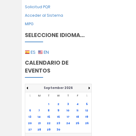
Solicitud PQR
Acceder al Sistema
MIPG
SELECCIONE IDIOMA...
ES
EN
CALENDARIO DE
EVENTOS
September 2026
S
M
T
W
T
F
S
1
2
3
4
5
6
7
8
9
10
11
12
13
14
15
16
17
18
19
20
21
22
23
24
25
26
27
28
29
30