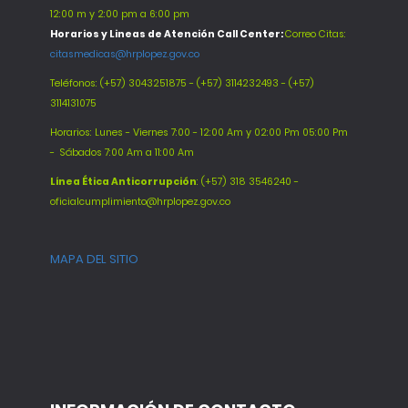
12:00 m y 2:00 pm a 6:00 pm
Horarios y Lineas de Atención Call Center:
Correo Citas:
citasmedicas@hrplopez.gov.co
Teléfonos:
(+57) 3043251875 - (+57) 3114232493 - (+57)
3114131075
Horarios: Lunes - Viernes 7:00 - 12:00 Am y 02:00 Pm 05:00 Pm
-
Sábados 7:00 Am a 11:00 Am
Línea Ética Anticorrupción
: (+57) 318 3546240 -
oficialcumplimiento@hrplopez.gov.co
MAPA DEL SITIO