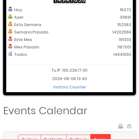
Hoy
18372
Ayer
33891
Esta Semana
152383
Semana Pasada
14202569
Este Mes
191333
Mes Pasado
1187001
Todos
14941050
Tu IP: 155.229.17.101
2026-08-06 13:43
Visitors Counter
Events Calendar