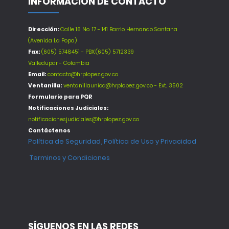
INFORMACIÓN DE CONTACTO
Dirección:
Calle 16 No. 17 - 141 Barrio Hernando Santana
(Avenida La Popa)
Fax:
(605) 5748451 - PBX:(605) 5712339
Valledupar - Colombia
Email:
contacto@hrplopez.gov.co
Ventanilla:
ventanillaunica@hrplopez.gov.co - Ext. 3502
Formulario para PQR
Notificaciones Judiciales:
notificacionesjudiciales@hrplopez.gov.co
Contáctenos
Política de Seguridad, Política de Uso y Privacidad
Terminos y Condiciones
SÍGUENOS EN LAS REDES