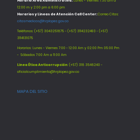
Horario Área Administrativa:
Lunes - Viernes 7:30 am a
12:00 m y 2:00 pm a 6:00 pm
Horarios y Lineas de Atención Call Center:
Correo Citas:
citasmedicas@hrplopez.gov.co
Teléfonos:
(+57) 3043251875 - (+57) 3114232493 - (+57)
3114131075
Horarios: Lunes - Viernes 7:00 - 12:00 Am y 02:00 Pm 05:00 Pm
-
Sábados 7:00 Am a 11:00 Am
Línea Ética Anticorrupción
: (+57) 318 3546240 -
oficialcumplimiento@hrplopez.gov.co
MAPA DEL SITIO