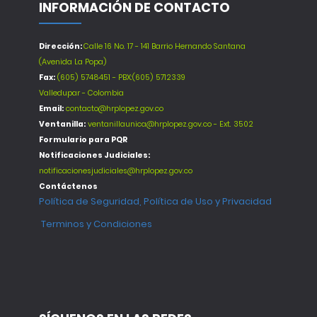
INFORMACIÓN DE CONTACTO
Dirección:
Calle 16 No. 17 - 141 Barrio Hernando Santana
(Avenida La Popa)
Fax:
(605) 5748451 - PBX:(605) 5712339
Valledupar - Colombia
Email:
contacto@hrplopez.gov.co
Ventanilla:
ventanillaunica@hrplopez.gov.co - Ext. 3502
Formulario para PQR
Notificaciones Judiciales:
notificacionesjudiciales@hrplopez.gov.co
Contáctenos
Política de Seguridad, Política de Uso y Privacidad
Terminos y Condiciones