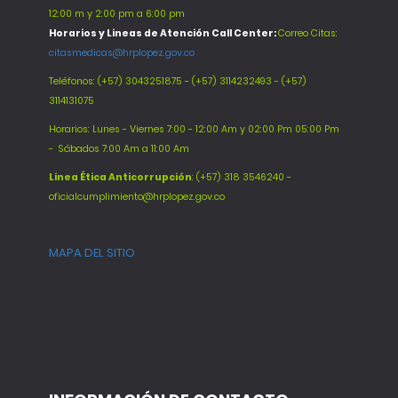
12:00 m y 2:00 pm a 6:00 pm
Horarios y Lineas de Atención Call Center:
Correo Citas:
citasmedicas@hrplopez.gov.co
Teléfonos:
(+57) 3043251875 - (+57) 3114232493 - (+57)
3114131075
Horarios: Lunes - Viernes 7:00 - 12:00 Am y 02:00 Pm 05:00 Pm
-
Sábados 7:00 Am a 11:00 Am
Línea Ética Anticorrupción
: (+57) 318 3546240 -
oficialcumplimiento@hrplopez.gov.co
MAPA DEL SITIO