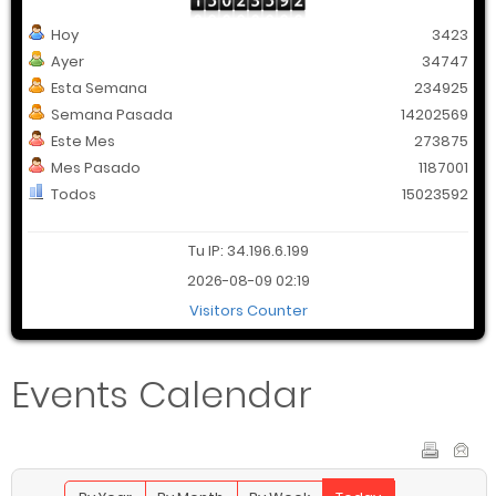
Hoy
3423
Ayer
34747
Esta Semana
234925
Semana Pasada
14202569
Este Mes
273875
Mes Pasado
1187001
Todos
15023592
Tu IP: 34.196.6.199
2026-08-09 02:19
Visitors Counter
Events Calendar