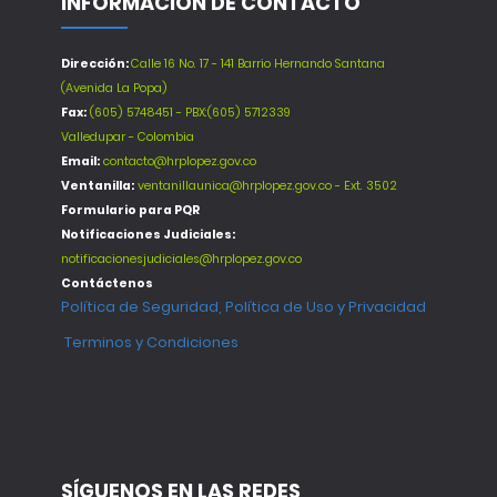
INFORMACIÓN DE CONTACTO
Dirección:
Calle 16 No. 17 - 141 Barrio Hernando Santana
(Avenida La Popa)
Fax:
(605) 5748451 - PBX:(605) 5712339
Valledupar - Colombia
Email:
contacto@hrplopez.gov.co
Ventanilla:
ventanillaunica@hrplopez.gov.co - Ext. 3502
Formulario para PQR
Notificaciones Judiciales:
notificacionesjudiciales@hrplopez.gov.co
Contáctenos
Política de Seguridad, Política de Uso y Privacidad
Terminos y Condiciones
SÍGUENOS EN LAS REDES