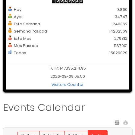
Hoy
8860
Ayer
34747
Esta Semana
240362
Semana Pasada
14202569
Este Mes
279312
Mes Pasado
1187001
Todos
15029029
Tu IP: 147.135.214.95
2026-08-09 05:50
Visitors Counter
Events Calendar