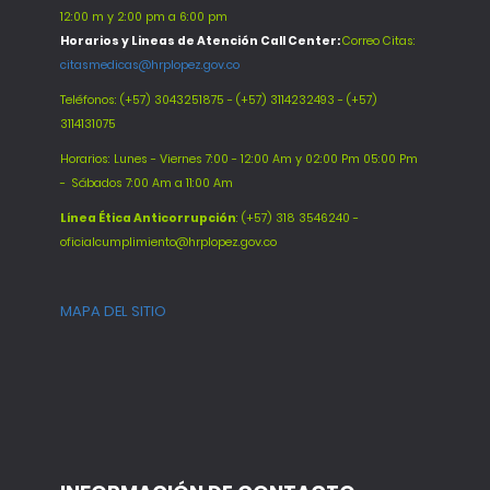
12:00 m y 2:00 pm a 6:00 pm
Horarios y Lineas de Atención Call Center:
Correo Citas:
citasmedicas@hrplopez.gov.co
Teléfonos:
(+57) 3043251875 - (+57) 3114232493 - (+57)
3114131075
Horarios: Lunes - Viernes 7:00 - 12:00 Am y 02:00 Pm 05:00 Pm
-
Sábados 7:00 Am a 11:00 Am
Línea Ética Anticorrupción
: (+57) 318 3546240 -
oficialcumplimiento@hrplopez.gov.co
MAPA DEL SITIO