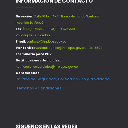
INFORMACIÓN DE CONTACTO
Dirección:
Calle 16 No. 17 - 141 Barrio Hernando Santana
(Avenida La Popa)
Fax:
(605) 5748451 - PBX:(605) 5712339
Valledupar - Colombia
Email:
contacto@hrplopez.gov.co
Ventanilla:
ventanillaunica@hrplopez.gov.co - Ext. 3502
Formulario para PQR
Notificaciones Judiciales:
notificacionesjudiciales@hrplopez.gov.co
Contáctenos
Política de Seguridad, Política de Uso y Privacidad
Terminos y Condiciones
SÍGUENOS EN LAS REDES