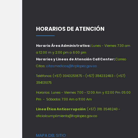
HORARIOS DE ATENCIÓN
Horario Área Administrativa:
Lunes - Viernes 7:30 am
a 12:00 m y 2:00 pm a 6:00 pm
Horarios y Lineas de Atención Call Center:
Correo
Citas:
citasmedicas@hrplopez.gov.co
Teléfonos:
(+57) 3043251875 - (+57) 3114232493 - (+57)
3114131075
Horarios: Lunes - Viernes 7:00 - 12:00 Am y 02:00 Pm 05:00
Pm -
Sábados 7:00 Am a 11:00 Am
Línea Ética Anticorrupción
: (+57) 318 3546240 -
oficialcumplimiento@hrplopez.gov.co
MAPA DEL SITIO