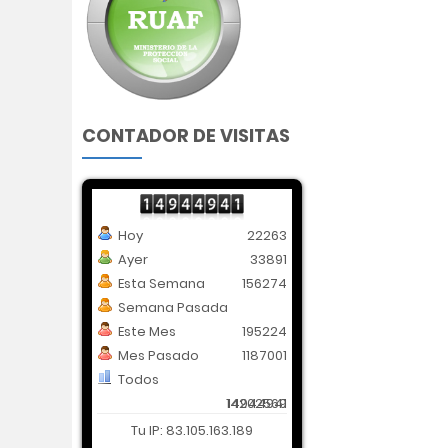
CONTADOR DE VISITAS
Hoy
22263
Ayer
33891
Esta Semana
156274
Semana Pasada
Este Mes
195224
Mes Pasado
1187001
Todos
14202569
14944941
Tu IP: 83.105.163.189