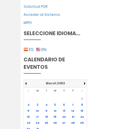
Solicitud PQR
Acceder al Sistema
MIPG
SELECCIONE IDIOMA...
ES
EN
CALENDARIO DE
EVENTOS
March 2053
S
M
T
W
T
F
S
1
2
3
4
5
6
7
8
9
10
11
12
13
14
15
16
17
18
19
20
21
22
23
24
25
26
27
28
29