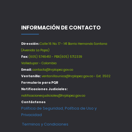
INFORMACIÓN DE CONTACTO
Dirección:
Calle 16 No. 17 - 141 Barrio Hernando Santana
(Avenida La Popa)
Fax:
(605) 5748451 - PBX:(605) 5712339
Valledupar - Colombia
Email:
contacto@hrplopez.gov.co
Ventanilla:
ventanillaunica@hrplopez.gov.co - Ext. 3502
Formulario para PQR
Notificaciones Judiciales:
notificacionesjudiciales@hrplopez.gov.co
Contáctenos
Política de Seguridad, Política de Uso y
Privacidad
Terminos y Condiciones