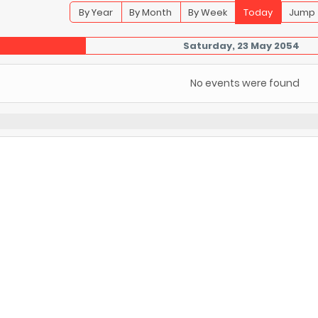
By Year
By Month
By Week
Today
Jump 
Saturday, 23 May 2054
No events were found