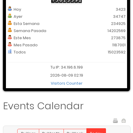
Hoy
3423
Ayer
34747
Esta Semana
234925
Semana Pasada
14202569
Este Mes
273875
Mes Pasado
1187001
Todos
15023592
Tu IP: 34.196.6.199
2026-08-09 02:19
Visitors Counter
Events Calendar