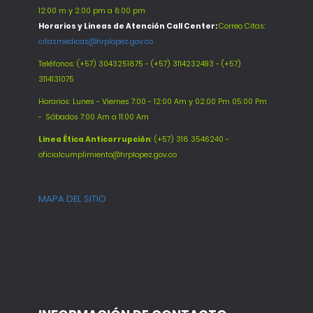
12:00 m y 2:00 pm a 6:00 pm
Horarios y Lineas de Atención Call Center:
Correo Citas:
citasmedicas@hrplopez.gov.co
Teléfonos:
(+57) 3043251875 - (+57) 3114232493 - (+57)
3114131075
Horarios: Lunes - Viernes 7:00 - 12:00 Am y 02:00 Pm 05:00 Pm
-
Sábados 7:00 Am a 11:00 Am
Línea Ética Anticorrupción
: (+57) 318 3546240 -
oficialcumplimiento@hrplopez.gov.co
MAPA DEL SITIO