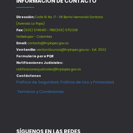
INFORMACIÓN DE CONTACTO
Dirección:
Calle 16 No. 17 - 141 Barrio Hernando Santana
(Avenida La Popa)
Fax:
(605) 5748451 - PBX:(605) 5712339
Valledupar - Colombia
Email:
contacto@hrplopez.gov.co
Ventanilla:
ventanillaunica@hrplopez.gov.co - Ext. 3502
Formulario para PQR
Notificaciones Judiciales:
notificacionesjudiciales@hrplopez.gov.co
Contáctenos
Política de Seguridad, Política de Uso y Privacidad
Terminos y Condiciones
SÍGUENOS EN LAS REDES