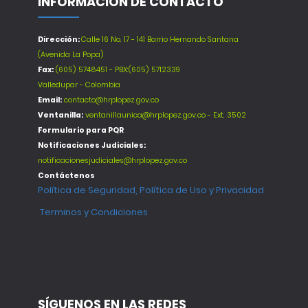
INFORMACIÓN DE CONTACTO
Dirección:
Calle 16 No. 17 - 141 Barrio Hernando Santana
(Avenida La Popa)
Fax:
(605) 5748451 - PBX:(605) 5712339
Valledupar - Colombia
Email:
contacto@hrplopez.gov.co
Ventanilla:
ventanillaunica@hrplopez.gov.co - Ext. 3502
Formulario para PQR
Notificaciones Judiciales:
notificacionesjudiciales@hrplopez.gov.co
Contáctenos
Política de Seguridad, Política de Uso y Privacidad
Terminos y Condiciones
SÍGUENOS EN LAS REDES