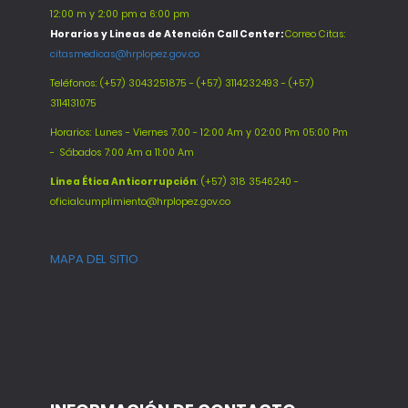
12:00 m y 2:00 pm a 6:00 pm
Horarios y Lineas de Atención Call Center:
Correo Citas:
citasmedicas@hrplopez.gov.co
Teléfonos:
(+57) 3043251875 - (+57) 3114232493 - (+57)
3114131075
Horarios: Lunes - Viernes 7:00 - 12:00 Am y 02:00 Pm 05:00 Pm
-
Sábados 7:00 Am a 11:00 Am
Línea Ética Anticorrupción
: (+57) 318 3546240 -
oficialcumplimiento@hrplopez.gov.co
MAPA DEL SITIO