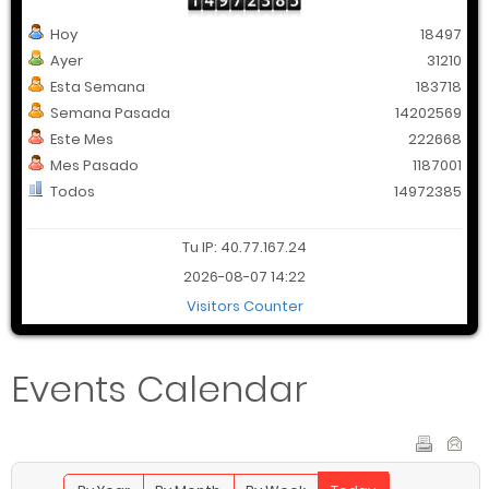
Hoy
18497
Ayer
31210
Esta Semana
183718
Semana Pasada
14202569
Este Mes
222668
Mes Pasado
1187001
Todos
14972385
Tu IP: 40.77.167.24
2026-08-07 14:22
Visitors Counter
Events Calendar