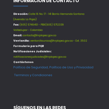
INFORMACIÓN DE CONTACTO
Dirección:
Calle 16 No. 17 - 141 Barrio Hernando Santana
(Avenida La Popa)
Fax:
(605) 5748451 - PBX:(605) 5712339
Valledupar - Colombia
Email:
contacto@hrplopez.gov.co
Ventanilla:
ventanillaunica@hrplopez.gov.co - Ext. 3502
Formulario para PQR
Notificaciones Judiciales:
notificacionesjudiciales@hrplopez.gov.co
Contáctenos
Política de Seguridad, Política de Uso y Privacidad
Terminos y Condiciones
SÍGUENOS EN LAS REDES