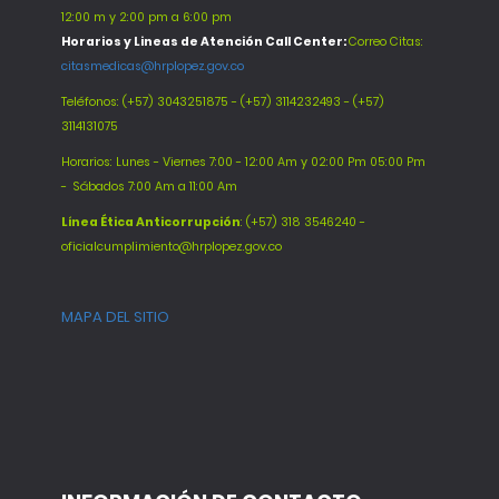
12:00 m y 2:00 pm a 6:00 pm
Horarios y Lineas de Atención Call Center:
Correo Citas:
citasmedicas@hrplopez.gov.co
Teléfonos:
(+57) 3043251875 - (+57) 3114232493 - (+57)
3114131075
Horarios: Lunes - Viernes 7:00 - 12:00 Am y 02:00 Pm 05:00 Pm
-
Sábados 7:00 Am a 11:00 Am
Línea Ética Anticorrupción
: (+57) 318 3546240 -
oficialcumplimiento@hrplopez.gov.co
MAPA DEL SITIO