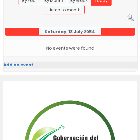
By Year
By Month
By Week
Today
Jump to month
Saturday, 18 July 2054
No events were found
Add an event