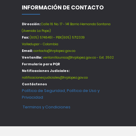
INFORMACIÓN DE CONTACTO
Dirección:
Calle 16 No. 17 - 141 Barrio Hernando Santana
(Avenida La Popa)
Fax:
(605) 5748451 - PBX:(605) 5712339
Valledupar - Colombia
Email:
contacto@hrplopez.gov.co
Ventanilla:
ventanillaunica@hrplopez.gov.co - Ext. 3502
Formulario para PQR
Notificaciones Judiciales:
notificacionesjudiciales@hrplopez.gov.co
Contáctenos
Política de Seguridad, Política de Uso y
Privacidad
Terminos y Condiciones