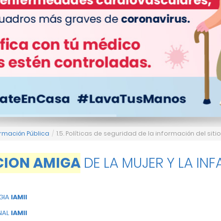
rmación Pública
/
1.5. Políticas de seguridad de la información del si
CION AMIGA
DE LA MUJER Y LA INF
GIA
IAMII
ONAL
IAMII