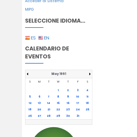
Acceder al Sistema
MIPG
SELECCIONE IDIOMA...
ES
EN
CALENDARIO DE
EVENTOS
May 1991
S
M
T
W
T
F
S
1
2
3
4
5
6
7
8
9
10
11
12
13
14
15
16
17
18
19
20
21
22
23
24
25
26
27
28
29
30
31