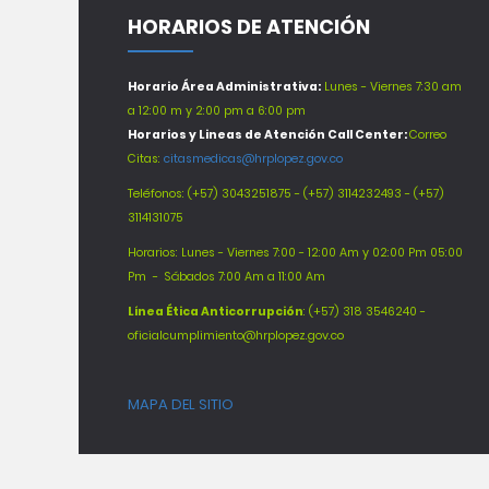
HORARIOS DE ATENCIÓN
Horario Área Administrativa:
Lunes - Viernes 7:30 am
a 12:00 m y 2:00 pm a 6:00 pm
Horarios y Lineas de Atención Call Center:
Correo
Citas:
citasmedicas@hrplopez.gov.co
Teléfonos:
(+57) 3043251875 - (+57) 3114232493 - (+57)
3114131075
Horarios: Lunes - Viernes 7:00 - 12:00 Am y 02:00 Pm 05:00
Pm -
Sábados 7:00 Am a 11:00 Am
Línea Ética Anticorrupción
: (+57) 318 3546240 -
oficialcumplimiento@hrplopez.gov.co
MAPA DEL SITIO