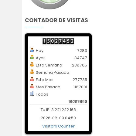
CONTADOR DE VISITAS
Hoy
7283
Ayer
34747
Esta Semana
238785
Semana Pasada
Este Mes
277735
Mes Pasado
1187001
Todos
14202569
15027452
Tu IP: 3.221.222.168
2026-08-09 04:50
Visitors Counter