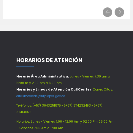
HORARIOS DE ATENCIÓN
Horario Área Administrativa:
Lunes - Viernes 7:30 am a
12:00 m y 2:00 pm a 6:00 pm
Horarios y Lineas de Atención Call Center:
Correo Citas:
citasmedicas@hrplopez.gov.co
Teléfonos:
(+57) 3043251875 - (+57) 3114232493 - (+57)
3114131075
Horarios: Lunes - Viernes 7:00 - 12:00 Am y 02:00 Pm 05:00 Pm
-
Sábados 7:00 Am a 11:00 Am