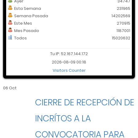
Ayer
34747
Esta Semana
231965
Semana Pasada
14202569
Este Mes
270915
Mes Pasado
1187001
Todos
15020632
Tu IP: 52.167.144.172
2026-08-09 00:18
Visitors Counter
06 Oct
CIERRE DE RECEPCIÓN DE
INCRÍTOS A LA
CONVOCATORIA PARA