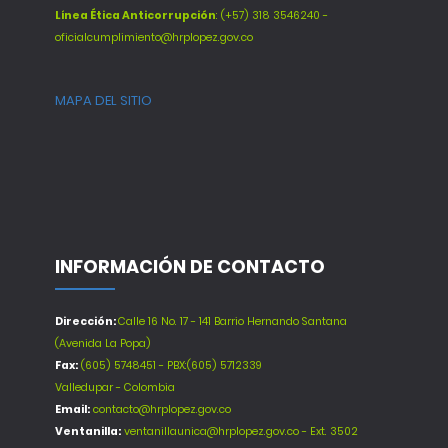
Línea Ética Anticorrupción
: (+57) 318 3546240 -
oficialcumplimiento@hrplopez.gov.co
MAPA DEL SITIO
INFORMACIÓN DE CONTACTO
Dirección:
Calle 16 No. 17 - 141 Barrio Hernando Santana
(Avenida La Popa)
Fax:
(605) 5748451 - PBX:(605) 5712339
Valledupar - Colombia
Email:
contacto@hrplopez.gov.co
Ventanilla:
ventanillaunica@hrplopez.gov.co - Ext. 3502