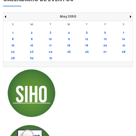
May 2050
S
M
T
W
T
F
S
1
2
3
4
5
6
7
8
9
10
11
12
13
14
15
16
17
18
19
20
21
22
23
24
25
26
27
28
29
30
31