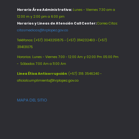
Horario Área Administrativa:
Lunes - Viernes 7:30 am a
12:00 m y 2:00 pm a 6:00 pm
Horarios y Lineas de Atención Call Center:
Correo Citas:
citasmedicas@hrplopez.gov.co
Teléfonos:
(+57) 3043251875 - (+57) 3114232493 - (+57)
3114131075
Horarios: Lunes - Viernes 7:00 - 12:00 Am y 02:00 Pm 05:00 Pm
-
Sábados 7:00 Am a 11:00 Am
Línea Ética Anticorrupción
: (+57) 318 3546240 -
oficialcumplimiento@hrplopez.gov.co
MAPA DEL SITIO