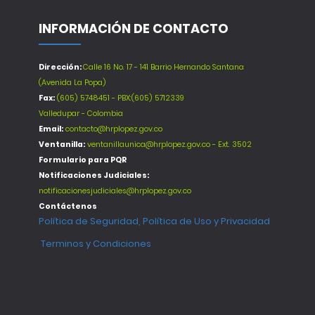
INFORMACIÓN DE CONTACTO
Dirección:
Calle 16 No. 17 - 141 Barrio Hernando Santana
(Avenida La Popa)
Fax:
(605) 5748451 - PBX:(605) 5712339
Valledupar - Colombia
Email:
contacto@hrplopez.gov.co
Ventanilla:
ventanillaunica@hrplopez.gov.co - Ext. 3502
Formulario para PQR
Notificaciones Judiciales:
notificacionesjudiciales@hrplopez.gov.co
Contáctenos
Política de Seguridad, Política de Uso y Privacidad
Terminos y Condiciones