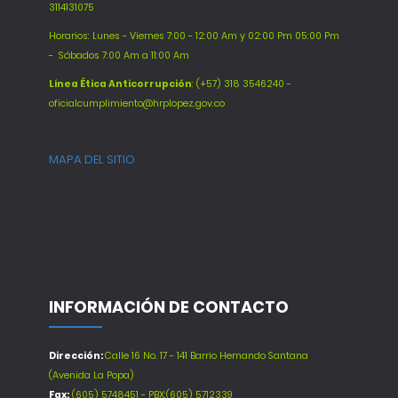
3114131075
Horarios: Lunes - Viernes 7:00 - 12:00 Am y 02:00 Pm 05:00 Pm
-
Sábados 7:00 Am a 11:00 Am
Línea Ética Anticorrupción
: (+57) 318 3546240 -
oficialcumplimiento@hrplopez.gov.co
MAPA DEL SITIO
INFORMACIÓN DE CONTACTO
Dirección:
Calle 16 No. 17 - 141 Barrio Hernando Santana
(Avenida La Popa)
Fax:
(605) 5748451 - PBX:(605) 5712339