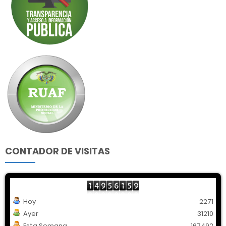
CONTADOR DE VISITAS
Hoy
2271
Ayer
31210
Esta Semana
167492