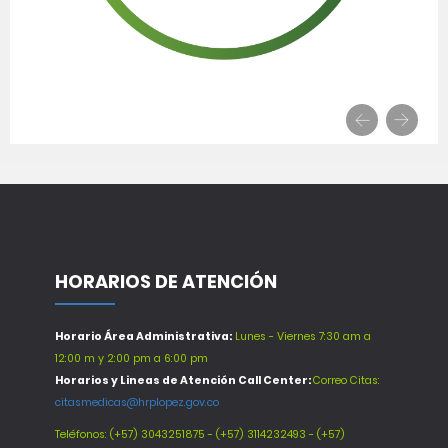
HORARIOS DE ATENCIÓN
Horario Área Administrativa:
Lunes - Viernes 7:30 am a
12:00 m y 2:00 pm a 6:00 pm
Horarios y Lineas de Atención Call Center:
Correo Citas:
citasmedicas@hrplopez.gov.co
Teléfonos:
(+57) 3043251875 - (+57) 3114232493 - (+57)